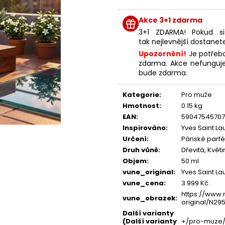
NENESS P'DOXE
NENESS GIRL
Měrná
cena:
129 Kč
129 Kč
Akce 3+1 zdarma
3+1 ZDARMA! Pokud si
tak nejlevnější dostanet
Upozornění!
Je potřeba
zdarma. Akce nefunguje
bude zdarma.
Kategorie
:
Pro muže
Hmotnost
:
0.15 kg
EAN
:
5904754570
Inspirováno
:
Yves Saint La
Určení
:
Pánské parf
Druh vůně
:
Dřevitá, Květ
Objem
:
50 ml
vune_original
:
Yves Saint La
vune_cena
:
3 999 Kč
https://www.
vune_obrazek
:
original/N295
Další varianty
(Další varianty
+/pro-muze/