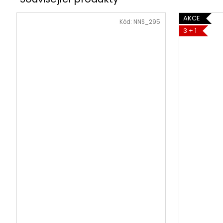
AKCE
Kód:
NNS_295
3 + 1