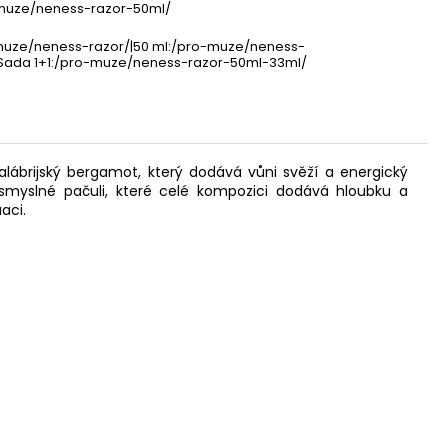
-muze/neness-razor-50ml/
-muze/neness-razor/|50 ml:/pro-muze/neness-
|Sada 1+1:/pro-muze/neness-razor-50ml-33ml/
lábrijský bergamot, který dodává vůni svěží a energický
 smyslné pačuli, které celé kompozici dodává hloubku a
aci.