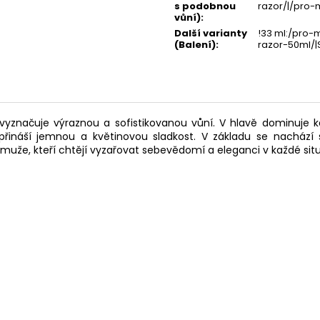
s podobnou
razor/|/pro
vůní)
:
Další varianty
!33 ml:/pro
(Balení)
:
razor-50ml/
značuje výraznou a sofistikovanou vůní. V hlavě dominuje ka
přináší jemnou a květinovou sladkost. V základu se nachází
o muže, kteří chtějí vyzařovat sebevědomí a eleganci v každé situ