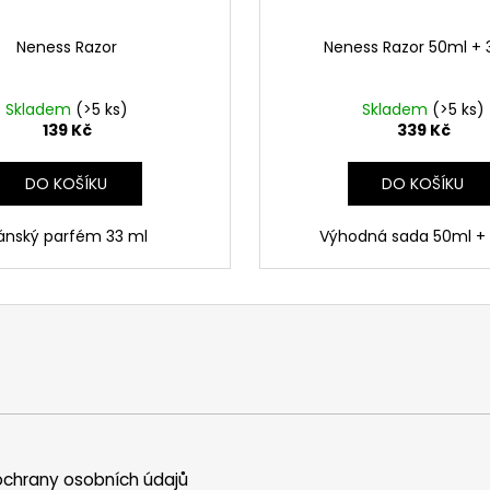
Neness Razor
Neness Razor 50ml + 
Skladem
(>5 ks)
Skladem
(>5 ks)
139 Kč
339 Kč
DO KOŠÍKU
DO KOŠÍKU
ánský parfém 33 ml
Výhodná sada 50ml +
chrany osobních údajů