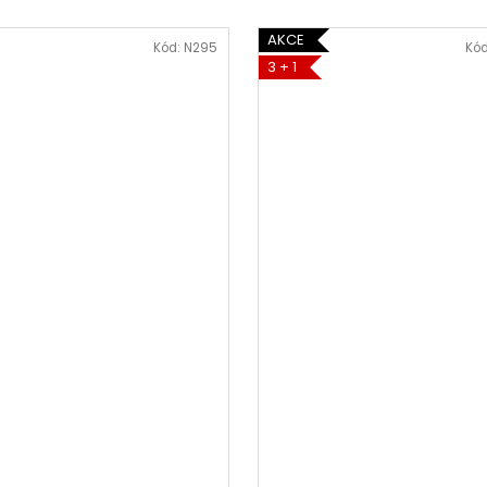
AKCE
Kód:
N295
Kó
3 + 1