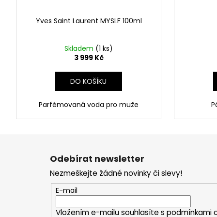
Yves Saint Laurent MYSLF 100ml
Skladem
(1 ks)
3 999 Kč
DO KOŠÍKU
Parfémovaná voda pro muže
P
Z
á
Odebírat newsletter
p
Nezmeškejte žádné novinky či slevy!
a
t
E-mail
í
Vložením e-mailu souhlasíte s
podmínkami o