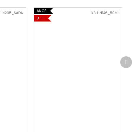
AKCE
d:
N295_SADA
Kód:
N146_50ML
3 + 1
Da
pr