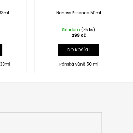
33ml
Neness Essence 50ml
Skladem
(>5 ks)
299 Kč
DO KOŠÍKU
 33ml
Pánská vůně 50 ml