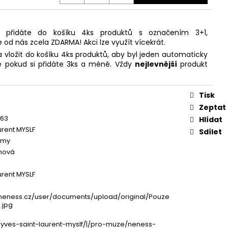
 přidáte do košíku 4ks produktů s označením 3+1,
e od nás zcela ZDARMA! Akci lze využít vícekrát.
 vložit do košíku 4ks produktů, aby byl jeden automaticky
 pokud si přidáte 3ks a méně. Vždy
nejlevnější
produkt
Tisk
Zeptat
763
Hlídat
urent MYSLF
Sdílet
émy
inová
urent MYSLF
neness.cz/user/documents/upload/original/Pouze
.jpg
yves-saint-laurent-myslf/|/pro-muze/neness-