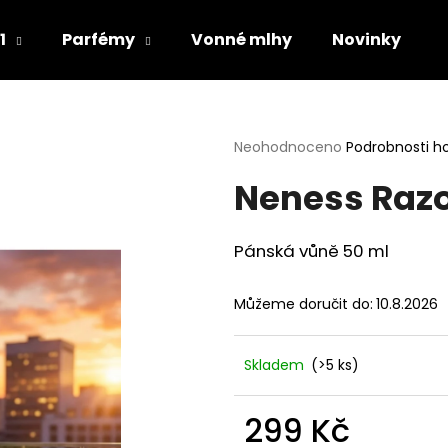
1
Parfémy
Vonné mlhy
Novinky
Co potřebujete najít?
Průměrné
Neohodnoceno
Podrobnosti h
hodnocení
Neness Raz
produktu
HLEDAT
je
0,0
z
Pánská vůně 50 ml
5
Doporučujeme
hvězdiček.
Můžeme doručit do:
10.8.2026
Skladem
(>5 ks)
299 Kč