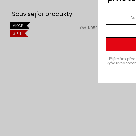
AKCE
AKCE
Kód:
N059
3 + 1
3 + 1
Přijímám před
výše uvedených