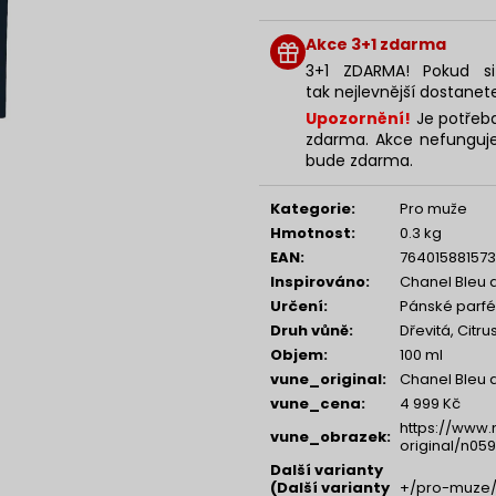
NENESS P'DOXE
NENESS GIRL
Měrná
cena:
129 Kč
129 Kč
Akce 3+1 zdarma
3+1 ZDARMA! Pokud si
tak nejlevnější dostanet
Upozornění!
Je potřeba
zdarma. Akce nefunguje
bude zdarma.
Kategorie
:
Pro muže
Hmotnost
:
0.3 kg
EAN
:
764015881573
Inspirováno
:
Chanel Bleu 
Určení
:
Pánské parf
Druh vůně
:
Dřevitá, Citr
Objem
:
100 ml
vune_original
:
Chanel Bleu 
vune_cena
:
4 999 Kč
https://www.
vune_obrazek
:
original/n059
Další varianty
(Další varianty
+/pro-muze/