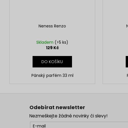
Neness Renzo
Skladem
(>5 ks)
129 Kč
DO KOŠÍKU
Pánský parfém 33 ml
Z
á
Odebírat newsletter
p
Nezmeškejte žádné novinky či slevy!
a
t
E-mail