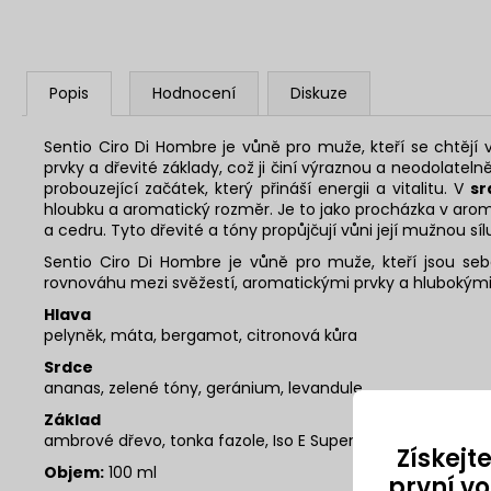
Popis
Hodnocení
Diskuze
Sentio Ciro Di Hombre je vůně pro muže, kteří se chtějí 
prvky a dřevité základy, což ji činí výraznou a neodolatelně
probouzející začátek, který přináší energii a vitalitu. V
sr
hloubku a aromatický rozměr. Je to jako procházka v aro
a cedru. Tyto dřevité a tóny propůjčují vůni její mužnou síl
Sentio Ciro Di Hombre je vůně pro muže, kteří jsou se
rovnováhu mezi svěžestí, aromatickými prvky a hlubokými
Hlava
pelyněk, máta, bergamot, citronová kůra
Srdce
ananas, zelené tóny, geránium, levandule
Základ
ambrové dřevo, tonka fazole, Iso E Super, santalové dřevo,
Získejt
Objem:
100 ml
první v