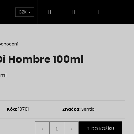
Hledat
Přihlášení
Nákupní
Líčení
Pleť
Tělo
Dárkové Balení
CZK
košík
odnocení
 Di Hombre 100ml
 ml
Kód:
10701
Značka:
Sentio
Následující
DO KOŠÍKU