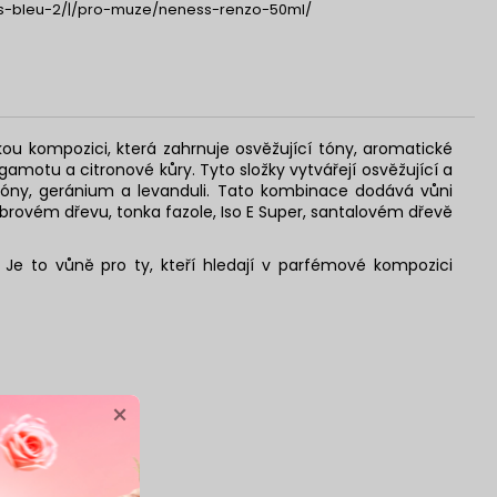
-bleu-2/|/pro-muze/neness-renzo-50ml/
kou kompozici, která zahrnuje osvěžující tóny, aromatické
gamotu a citronové kůry. Tyto složky vytvářejí osvěžující a
óny, geránium a levanduli. Tato kombinace dodává vůni
rovém dřevu, tonka fazole, Iso E Super, santalovém dřevě
Je to vůně pro ty, kteří hledají v parfémové kompozici
×