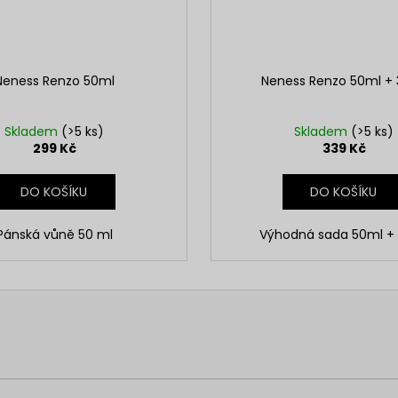
Neness Renzo 50ml
Neness Renzo 50ml +
Skladem
(>5 ks)
Skladem
(>5 ks)
299 Kč
339 Kč
DO KOŠÍKU
DO KOŠÍKU
Pánská vůně 50 ml
Výhodná sada 50ml +