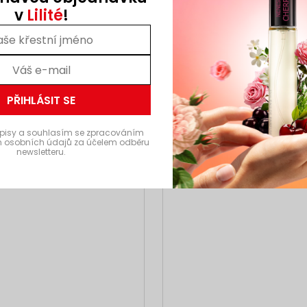
v
Lilité
!
AKCE
Kód:
N059_50ML
Kód
3 + 1
PŘIHLÁSIT SE
pisy a souhlasím se zpracováním
 osobních údajů za účelem odběru
newsletteru.