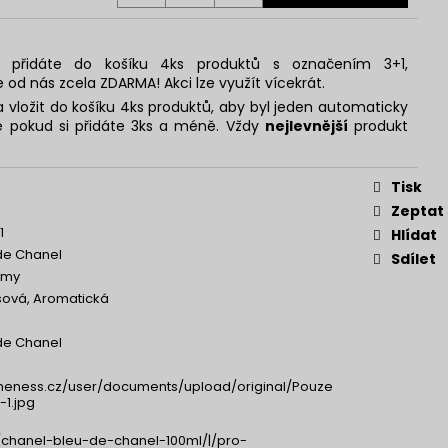
 přidáte do košíku 4ks produktů s označením 3+1,
e od nás zcela ZDARMA! Akci lze využít vícekrát.
 vložit do košíku 4ks produktů, aby byl jeden automaticky
 pokud si přidáte 3ks a méně. Vždy
nejlevnější
produkt
Tisk
Zeptat
1
Hlídat
de Chanel
Sdílet
émy
usová, Aromatická
de Chanel
neness.cz/user/documents/upload/original/Pouze
-1.jpg
chanel-bleu-de-chanel-100ml/|/pro-