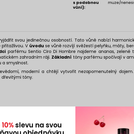
s podobnou
muze/neness
vůní)
:
vyjádřit svou jedinečnou osobností. Tato vůně nabízí harmonic
 přitažlivou. V
úvodu
se vůně rozvíjí svěžestí pelyňku, máty, ber
dci
parfému Sentio Ciro Di Hombre najdeme ananas, zelené t
matickém zahradním ráji.
Základní
tóny parfému spočívají v amb
u a smyslnost.
bevědomí, moderní a chtějí vytvořit nezapomenutelný dojem. 
 dřevitými tóny.
 cedr
e
10%
slevu na svou
oňavou objednávku