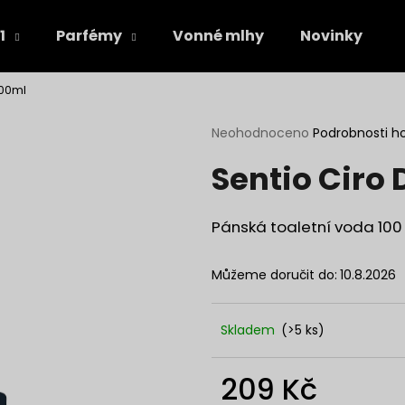
1
Parfémy
Vonné mlhy
Novinky
100ml
Co potřebujete najít?
Průměrné
Neohodnoceno
Podrobnosti h
hodnocení
Sentio Ciro
produktu
HLEDAT
je
0,0
z
Pánská toaletní voda 100
5
Doporučujeme
hvězdiček.
Můžeme doručit do:
10.8.2026
Skladem
(>5 ks)
209 Kč