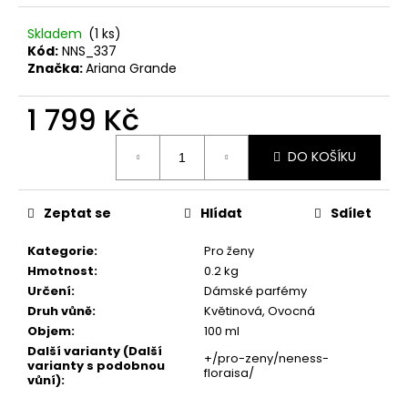
č
u
Skladem
(1 ks)
j
Kód:
NNS_337
e
Značka:
Ariana Grande
m
e
1 799 Kč
Měrná
NENESS
DO KOŠÍKU
cena:
NENESSSI
129
Kč
Zeptat se
Hlídat
Sdílet
Kategorie
:
Pro ženy
Hmotnost
:
0.2 kg
Určení
:
Dámské parfémy
Druh vůně
:
Květinová, Ovocná
Objem
:
100 ml
Další varianty (Další
+/pro-zeny/neness-
varianty s podobnou
floraisa/
vůní)
: