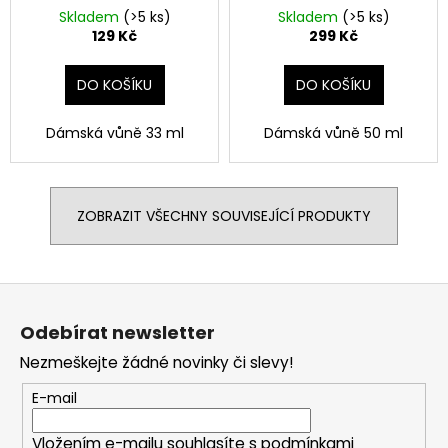
Skladem
(>5 ks)
Skladem
(>5 ks)
129 Kč
299 Kč
DO KOŠÍKU
DO KOŠÍKU
Dámská vůně 33 ml
Dámská vůně 50 ml
ZOBRAZIT VŠECHNY SOUVISEJÍCÍ PRODUKTY
Z
á
Odebírat newsletter
p
Nezmeškejte žádné novinky či slevy!
a
t
E-mail
í
Vložením e-mailu souhlasíte s
podmínkami