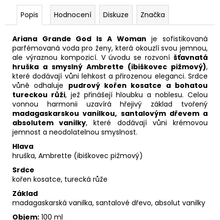
Popis
Hodnocení
Diskuze
Značka
Ariana Grande God Is A Woman
je sofistikovaná
parfémovaná voda pro ženy, která okouzlí svou jemnou,
ale výraznou kompozicí. V úvodu se rozvoní
šťavnatá
hruška a smyslný Ambrette (ibiškovec pižmový)
,
které dodávají vůni lehkost a přirozenou eleganci. Srdce
vůně odhaluje
pudrový kořen kosatce a bohatou
tureckou růži
, jež přinášejí hloubku a noblesu. Celou
vonnou harmonii uzavírá hřejivý základ tvořený
madagaskarskou vanilkou, santalovým dřevem a
absolutem vanilky
, které dodávají vůni krémovou
jemnost a neodolatelnou smyslnost.
Hlava
hruška, Ambrette (ibiškovec pižmový)
Srdce
kořen kosatce, turecká růže
Základ
madagaskarská vanilka, santalové dřevo, absolut vanilky
Objem:
100 ml