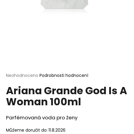
a
j
í
t
?
HLEDAT
Průměrné
Neohodnoceno
Podrobnosti hodnocení
hodnocení
Ariana Grande God Is A
produktu
je
D
Woman 100ml
0,0
o
z
p
5
o
hvězdiček.
Parfémovaná voda pro ženy
r
u
Můžeme doručit do:
11.8.2026