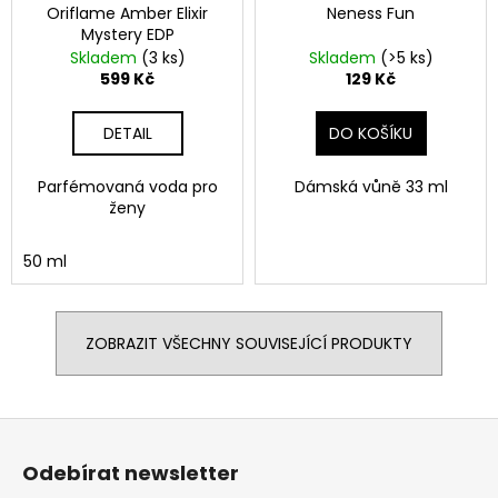
Oriflame Amber Elixir
Neness Fun
Mystery EDP
Skladem
(3 ks)
Skladem
(>5 ks)
599 Kč
129 Kč
DETAIL
DO KOŠÍKU
Parfémovaná voda pro
Dámská vůně 33 ml
ženy
50 ml
ZOBRAZIT VŠECHNY SOUVISEJÍCÍ PRODUKTY
Z
á
Odebírat newsletter
p