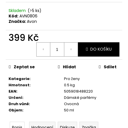
č
u
Skladem
(>5 ks)
j
Kód:
AVN0806
e
Značka:
Avon
m
e
399 Kč
Měrná
NENESS
DO KOŠÍKU
cena:
GIRL
129
Kč
Zeptat se
Hlídat
Sdílet
Kategorie
:
Pro ženy
Hmotnost
:
0.5 kg
EAN
:
5059018488220
Určení
:
Dámské parfémy
Druh vůně
:
Ovocná
Objem
:
50 ml
Popis
Hodnocení
Diskuze
Značka