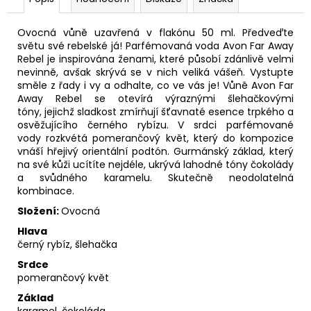
Ovocná vůně uzavřená v flakónu 50 ml.
Předveďte
světu své rebelské já! Parfémovaná voda Avon Far Away
Rebel je inspirována ženami, které působí zdánlivě velmi
nevinně, avšak skrývá se v nich veliká vášeň. Vystupte
směle z řady i vy a odhalte, co ve vás je! Vůně Avon Far
Away Rebel se otevírá výraznými šlehačkovými
tóny, jejichž sladkost zmírňují šťavnaté esence trpkého a
osvěžujícího černého rybízu. V srdci parfémované
vody rozkvétá pomerančový květ, který do kompozice
vnáší hřejivý orientální podtón. Gurmánský základ, který
na své kůži ucítíte nejdéle, ukrývá lahodné tóny čokolády
a svůdného karamelu. Skutečně neodolatelná
kombinace.
Složení:
Ovocná
Hlava
černý rybíz, šlehačka
Srdce
pomerančový květ
Základ
karamel, čokoláda