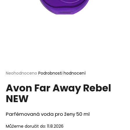
a
j
í
t
?
HLEDAT
Průměrné
Neohodnoceno
Podrobnosti hodnocení
hodnocení
Avon Far Away Rebel
produktu
je
D
NEW
0,0
o
z
p
5
o
hvězdiček.
Parfémovaná voda pro ženy
50 ml
r
u
Můžeme doručit do:
11.8.2026