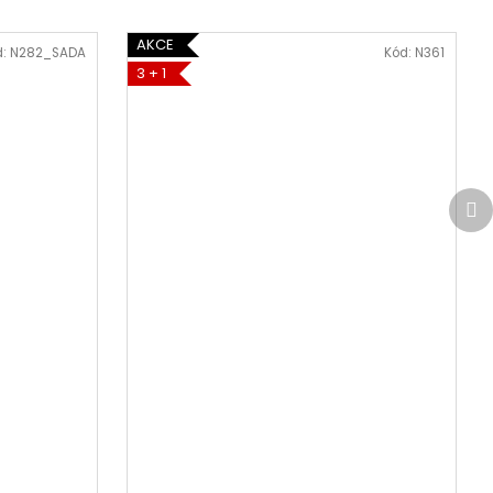
AKCE
d:
N282_SADA
Kód:
N361
3 + 1
Da
pr