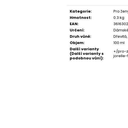
SOL DE VERANO DRAGON BLOOM BODY
NENESS GIRL
Měrná
MIST
cena:
129 Kč
Kategorie
:
Pro žen
299 Kč
Hmotnost
:
0.3 kg
EAN
:
361630
Určení
:
Dámské
Druh vůně
:
Dřevitá
Objem
:
100 ml
Další varianty
+/pro-z
(Další varianty s
jorelle
podobnou vůní)
: