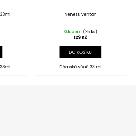
 33ml
Neness Ventan
Skladem
(>5 ks)
129 Kč
DO KOŠÍKU
 33ml
Dámská vůně 33 ml