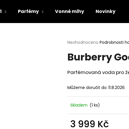
1
Parfémy
Vonné mlhy
Novinky
Co potřebujete najít?
Průměrné
Neohodnoceno
Podrobnosti h
hodnocení
Burberry Go
produktu
HLEDAT
je
0,0
z
Parfémovaná voda pro ž
5
Doporučujeme
hvězdiček.
Můžeme doručit do:
11.8.2026
Skladem
(1 ks)
3 999 Kč