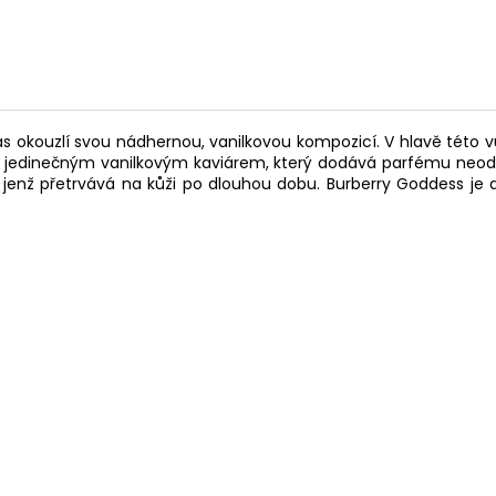
s okouzlí svou nádhernou, vanilkovou kompozicí. V hlavě této 
no jedinečným vanilkovým kaviárem, který dodává parfému neodola
, jenž přetrvává na kůži po dlouhou dobu. Burberry Goddess je d