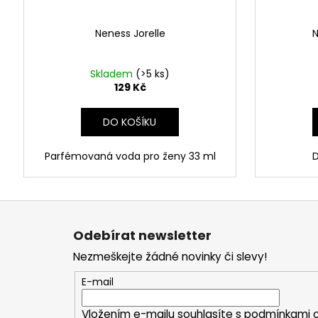
Neness Jorelle
N
Skladem
(>5 ks)
129 Kč
DO KOŠÍKU
Parfémovaná voda pro ženy 33 ml
D
Z
á
Odebírat newsletter
p
Nezmeškejte žádné novinky či slevy!
a
t
E-mail
í
Vložením e-mailu souhlasíte s
podmínkami o