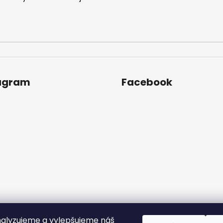
agram
Facebook
alyzujeme a vylepšujeme náš