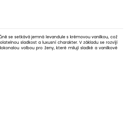
vůně se setkává jemná levandule s krémovou vanilkou, což
telnou sladkost a luxusní charakter. V základu se rozvíjí
okonalou volbou pro ženy, které milují sladké a vanilkové