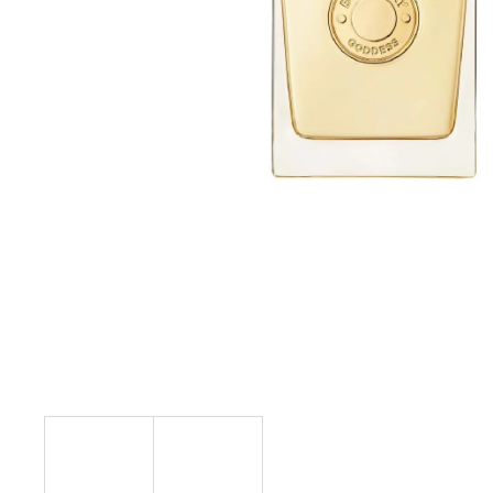
NENESS P'DOXE
129 Kč