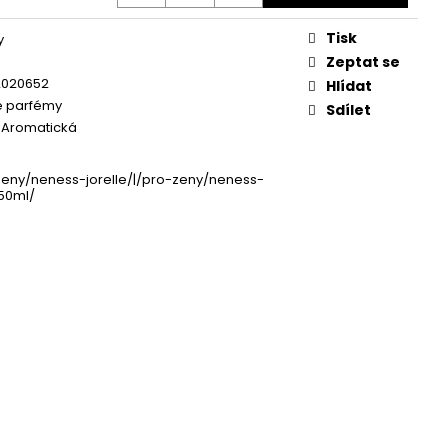
Tisk
y
Zeptat se
2020652
Hlídat
 parfémy
Sdílet
, Aromatická
eny/neness-jorelle/|/pro-zeny/neness-
-50ml/