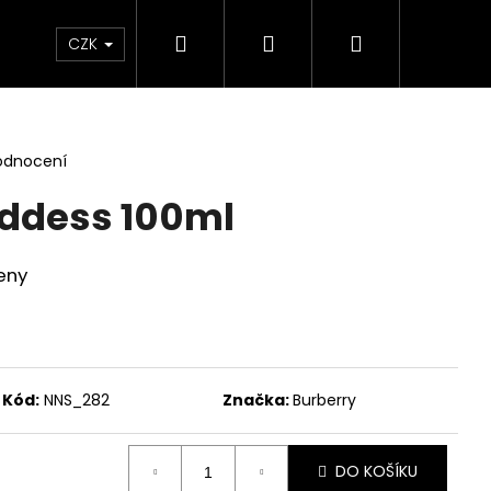
Hledat
Přihlášení
Nákupní
Líčení
Pleť
Tělo
Dárkové Balení
CZK
košík
odnocení
ddess 100ml
eny
Kód:
NNS_282
Značka:
Burberry
Následující
DO KOŠÍKU