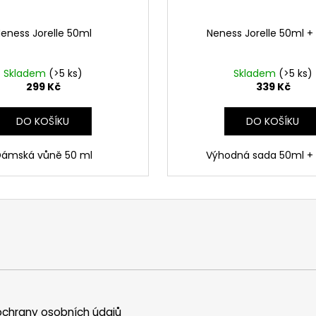
eness Jorelle 50ml
Neness Jorelle 50ml +
Skladem
(>5 ks)
Skladem
(>5 ks)
299 Kč
339 Kč
DO KOŠÍKU
DO KOŠÍKU
ámská vůně 50 ml
Výhodná sada 50ml +
chrany osobních údajů