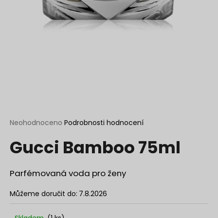
a
j
í
t
?
HLEDAT
Průměrné
Neohodnoceno
Podrobnosti hodnocení
hodnocení
Gucci Bamboo 75ml
produktu
je
D
0,0
o
z
Parfémovaná voda pro ženy
p
5
o
hvězdiček.
Můžeme doručit do:
7.8.2026
r
u
Skladem
(1 ks)