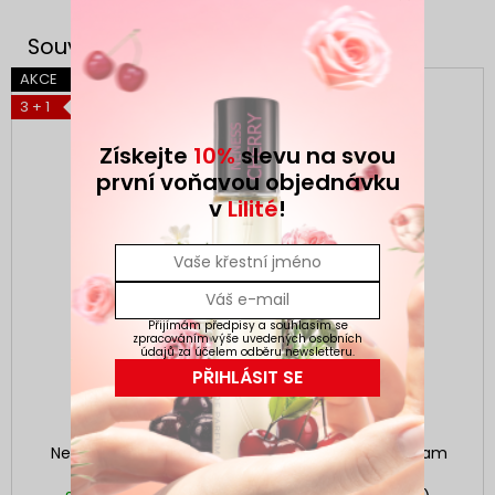
AKCE
AKCE
3 + 1
3 + 1
Získejte
10%
slevu na svou
první voňavou objednávku
v
Lilité
!
Přijímám předpisy a souhlasím se
zpracováním výše uvedených osobních
údajů za účelem odběru newsletteru.
PŘIHLÁSIT SE
Neness Bamboo Blis
Neness Floral Dream
33ml