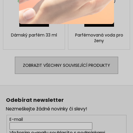
Skladem
(>5 ks)
Skladem
(>5 ks)
129 Kč
129 Kč
DO KOŠÍKU
DO KOŠÍKU
Dámský parfém 33 ml
Parfémovaná voda pro
ženy
ZOBRAZIT VŠECHNY SOUVISEJÍCÍ PRODUKTY
Z
á
Odebírat newsletter
p
Nezmeškejte žádné novinky či slevy!
a
t
E-mail
í
Vložením e-mailu souhlasíte s
podmínkami