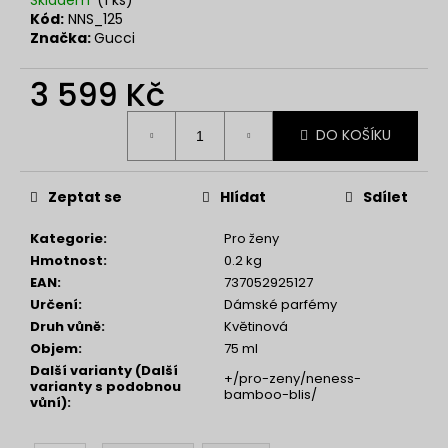
č
Kód:
NNS_125
u
Značka:
Gucci
j
e
3 599 Kč
m
e
Měrná
DO KOŠÍKU
cena:
NENESS
P'DOXE
Zeptat se
Hlídat
Sdílet
129
Kč
Kategorie
:
Pro ženy
Hmotnost
:
0.2 kg
EAN
:
737052925127
Určení
:
Dámské parfémy
Druh vůně
:
Květinová
Objem
:
75 ml
Další varianty (Další
+/pro-zeny/neness-
varianty s podobnou
bamboo-blis/
vůní)
: