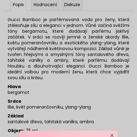
Popis
Hodnocení
Diskuze
Gucci Bamboo je parfémovaná voda pro ženy, která
ztělesňuje sílu a eleganci v jednom. Vůně začíná svěžími
tóny bergamotu, které dodávají parfému jiskřivý
začátek. V srdci se rozvíjí jemné a ženské akordy lilie,
květu pomerančovníku a exotického ylang-ylang, které
vytvářejí nádherně květinovou kompozici. Základ vůně je
tvořen hřejivými a smyslnými tóny santalového dřeva,
tahitské vanilky a ambry, které parfému dodávají
hloubku a dlouhotrvající eleganci. Gucci Bamboo je
ideální volbou pro moderní ženu, která chce vyjádřit
svou sílu a krásu.
Hlava
bergamot
Srdce
lilie, květ pomerančovníku, ylang-ylang
Základ
santalové dřevo, tahitská vanilka, ambra
Objem:
75 ml
×