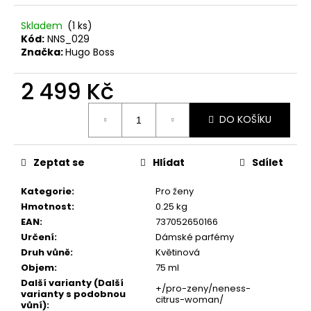
č
u
Skladem
(1 ks)
j
Kód:
NNS_029
e
Značka:
Hugo Boss
m
e
2 499 Kč
Měrná
SOL
DO KOŠÍKU
cena:
DE
VERANO
DRAGON
Zeptat se
Hlídat
Sdílet
BLOOM
BODY
MIST
Kategorie
:
Pro ženy
Hmotnost
:
0.25 kg
299
Kč
EAN
:
737052650166
Určení
:
Dámské parfémy
Druh vůně
:
Květinová
Objem
:
75 ml
Další varianty (Další
+/pro-zeny/neness-
varianty s podobnou
citrus-woman/
vůní)
: