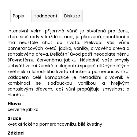
Popis
Hodnocení
Diskuze
Intensivní velmi příjemná vůně je stvořená pro ženu,
která si ví rady v každé situaci, je přirozená, spontánní a
má neustále chuť do života. Překvapí Vás vůně
pomerančových květů, jablka, vanilky, olivového dřeva a
santalového dřeva.
Delikátní úvod patří neodolatelnému
šťavnatému červenému jablku. Následně vaše smysly
uchvátí velmi ženské a elegantní spojení něžných bílých
květinek a lahodného květu afrického pomerančovníku.
Základem celé kompozice je netradiční olivovník v
kombinaci se slaďoučkou vanilkou a hřejivým
santalovým dřevem, což vůni propůjčuje smyslnost a
hloubku.
Hlava
červené jablko
Srdce
květ afrického pomerančovníku, bílé květiny
Základ