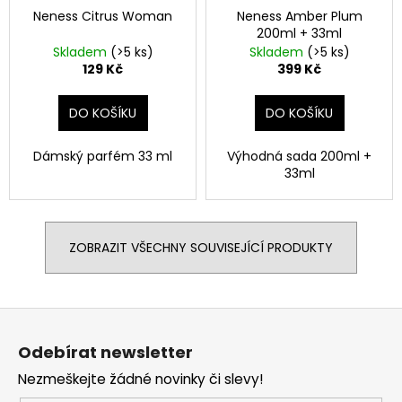
Neness Citrus Woman
Neness Amber Plum
200ml + 33ml
Skladem
(>5 ks)
Skladem
(>5 ks)
129 Kč
399 Kč
DO KOŠÍKU
DO KOŠÍKU
Dámský parfém 33 ml
Výhodná sada 200ml +
33ml
ZOBRAZIT VŠECHNY SOUVISEJÍCÍ PRODUKTY
Z
á
Odebírat newsletter
p
Nezmeškejte žádné novinky či slevy!
a