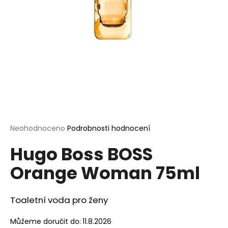
a
j
í
t
?
HLEDAT
Průměrné
Neohodnoceno
Podrobnosti hodnocení
hodnocení
Hugo Boss BOSS
produktu
je
D
Orange Woman 75ml
0,0
o
z
p
5
o
hvězdiček.
Toaletní voda pro ženy
r
u
Můžeme doručit do:
11.8.2026