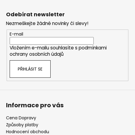
Z
á
Odebírat newsletter
p
Nezmeškejte žádné novinky či slevy!
a
t
E-mail
í
Vložením e-mailu souhlasíte s
podmínkami
ochrany osobních údajů
PŘIHLÁSIT SE
Informace pro vás
Cena Dopravy
Způsoby platby
Hodnocení obchodu