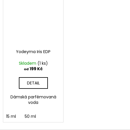
Yodeyma Iris EDP
Skladem
(1 ks)
199 Kč
od
DETAIL
Dámská parfémovaná
voda
15 ml
50 ml