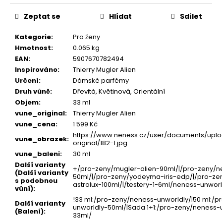
Zeptat se
Hlídat
Sdílet
Kategorie
:
Pro ženy
Hmotnost
:
0.065 kg
EAN
:
5907670782494
Inspirováno
:
Thierry Mugler Alien
Určení
:
Dámské parfémy
Druh vůně
:
Dřevitá, Květinová, Orientální
Objem
:
33 ml
vune_original
:
Thierry Mugler Alien
vune_cena
:
1 599 Kč
https://www.neness.cz/user/documents/uplo
vune_obrazek
:
original/182-1.jpg
vune_baleni
:
30 ml
Další varianty
+/pro-zeny/mugler-alien-90ml/|/pro-zeny/n
(Další varianty
50ml/|/pro-zeny/yodeyma-iris-edp/|/pro-ze
s podobnou
astrolux-100ml/|/testery-1-6ml/neness-unworl
vůní)
:
!33 ml:/pro-zeny/neness-unworldly/|50 ml:/
Další varianty
unworldly-50ml/|Sada 1+1:/pro-zeny/neness-
(Balení)
:
33ml/