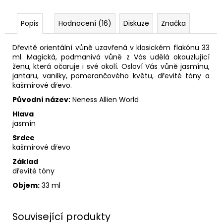
Popis
Hodnocení (16)
Diskuze
Značka
Dřevitě orientální vůně uzavřená v klasickém flakónu 33
ml. Magická, podmanivá vůně z Vás udělá okouzlující
ženu, která očaruje i své okolí. Osloví Vás vůně jasmínu,
jantaru, vanilky, pomerančového květu, dřevité tóny a
kašmírové dřevo.
Původní název:
Neness Allien World
Hlava
jasmín
Srdce
kašmírové dřevo
Základ
dřevité tóny
Objem:
33 ml