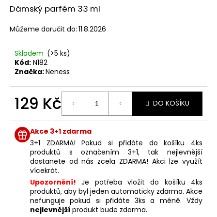
č
z
Dámský parfém 33 ml
u
5
j
hvězdiček.
Můžeme doručit do:
11.8.2026
e
m
e
Skladem
(>5 ks)
Kód:
N182
Značka:
Neness
NENESS
P'DOXE
129 Kč
DO KOŠÍKU
129
Kč
Měrná
cena:
Akce 3+1 zdarma
3+1 ZDARMA! Pokud si přidáte do košíku 4ks
produktů s označením 3+1, tak nejlevnější
dostanete od nás zcela ZDARMA! Akci lze využít
vícekrát.
Upozornění!
Je potřeba vložit do košíku 4ks
produktů, aby byl jeden automaticky zdarma. Akce
nefunguje pokud si přidáte 3ks a méně. Vždy
nejlevnější
produkt bude zdarma.