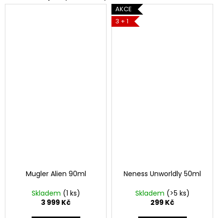
AKCE
3 + 1
Mugler Alien 90ml
Neness Unworldly 50ml
Skladem
(1 ks)
Skladem
(>5 ks)
3 999 Kč
299 Kč