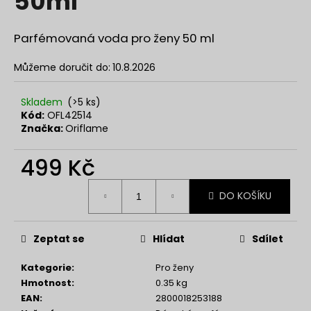
50ml
č
z
u
5
j
hvězdiček.
Parfémovaná voda pro ženy
50 ml
e
m
Můžeme doručit do:
10.8.2026
e
Skladem
(>5 ks)
Kód:
OFL42514
NENESS
Značka:
Oriflame
GIRL
129
499 Kč
Kč
Měrná
DO KOŠÍKU
cena:
Zeptat se
Hlídat
Sdílet
Kategorie
:
Pro ženy
Hmotnost
:
0.35 kg
EAN
:
2800018253188