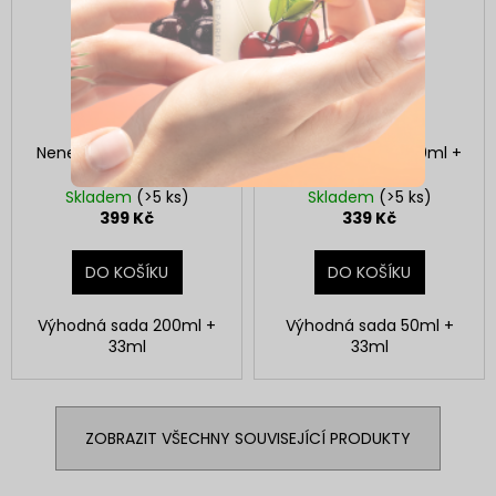
Neness Caramel Vanilla
Neness NenessSI 50ml +
200ml + 33ml
33ml
Skladem
(>5 ks)
Skladem
(>5 ks)
399 Kč
339 Kč
DO KOŠÍKU
DO KOŠÍKU
Výhodná sada 200ml +
Výhodná sada 50ml +
33ml
33ml
ZOBRAZIT VŠECHNY SOUVISEJÍCÍ PRODUKTY