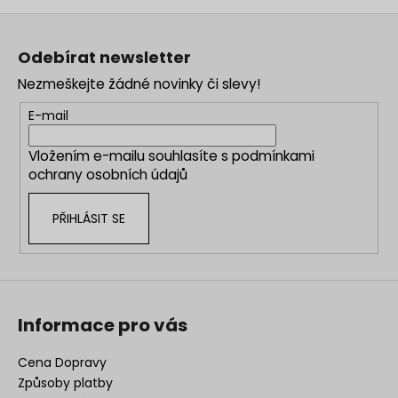
Z
á
Odebírat newsletter
p
Nezmeškejte žádné novinky či slevy!
a
t
E-mail
í
Vložením e-mailu souhlasíte s
podmínkami
ochrany osobních údajů
PŘIHLÁSIT SE
Informace pro vás
Cena Dopravy
Způsoby platby