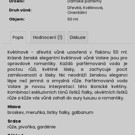
Určení
:
Dámské parfémy
Dřevitá, Květinová,
Druh vůně
:
Orientální
Objem
:
50 ml
Popis
Hodnocení (1)
Diskuze
Květinově -
dřevitá
vůně uzavřená v flakónu 50 ml.
Krásně ženské elegantní květinové vůně Volare jsou pro
opravdové romantiky. Každá parfémovaná voda je
poctou růži, květině lásky, a zachycuje pocit
zamilovanosti a lásky. Nic neodráží ženskou eleganci
lépe než jemná a smyslná růže. Parfémovaná voda
Volare je novou interpretací této ikonické květiny.
Kombinací exkluzivních tónů lístků fialky, okvětních lístků
růže a kůže vás vůně zahalí do aury luxusu a romantiky.
Hlava
broskev, meruňka, lístky fialky, galbanum
Srdce
růže, pivoňka, gardénie