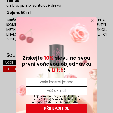
Základ
ambra, pižmo, santalové dřevo
Objem:
50 ml
×
Složení:
ALCOHOL DENAT., AQUA, PARFUM, ALPHA-
ISOMETHYL IONONE, HYDROXYCITRONELLAL, BUTYL
METHOXYDIBENZOYLMETHANE, CITRONELLOL, GERANIOL,
LINALOOL, EUGENOL, COUMARIN, PHENOXYETHANOL, CI
19140, CI 17200
Získejte
10%
slevu na svou
AKCE
AKCE
první voňavou objednávku
v
Lilité
!
3 + 1
3 + 1
Přijímám předpisy a souhlasím se
zpracováním výše uvedených osobních
údajů za účelem odběru newsletteru.
PŘIHLÁSIT SE