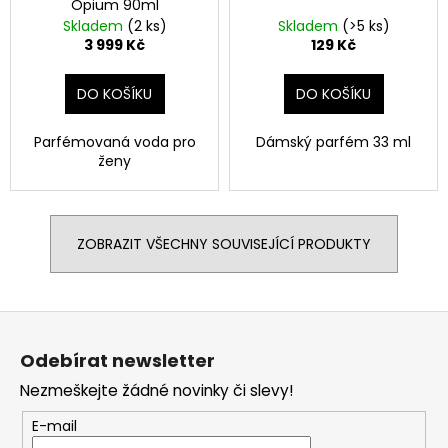
Opium 90ml
Skladem
(2 ks)
Skladem
(>5 ks)
3 999 Kč
129 Kč
DO KOŠÍKU
DO KOŠÍKU
Parfémovaná voda pro
Dámský parfém 33 ml
ženy
ZOBRAZIT VŠECHNY SOUVISEJÍCÍ PRODUKTY
Z
á
Odebírat newsletter
p
Nezmeškejte žádné novinky či slevy!
a
t
E-mail