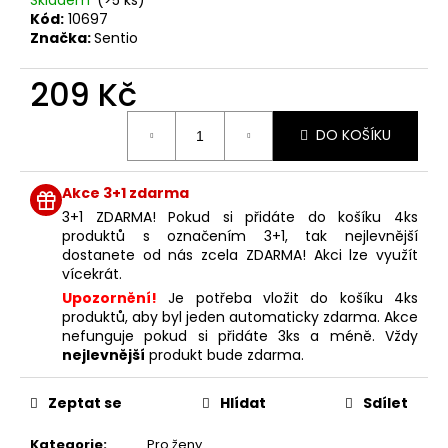
č
Kód:
10697
u
Značka:
Sentio
j
e
209 Kč
m
e
Měrná
DO KOŠÍKU
cena:
NENESS
P'DOXE
Akce 3+1 zdarma
129
3+1 ZDARMA! Pokud si přidáte do košíku 4ks
Kč
produktů s označením 3+1, tak nejlevnější
dostanete od nás zcela ZDARMA! Akci lze využít
vícekrát.
Upozornění!
Je potřeba vložit do košíku 4ks
produktů, aby byl jeden automaticky zdarma. Akce
nefunguje pokud si přidáte 3ks a méně. Vždy
nejlevnější
produkt bude zdarma.
Zeptat se
Hlídat
Sdílet
Kategorie
:
Pro ženy