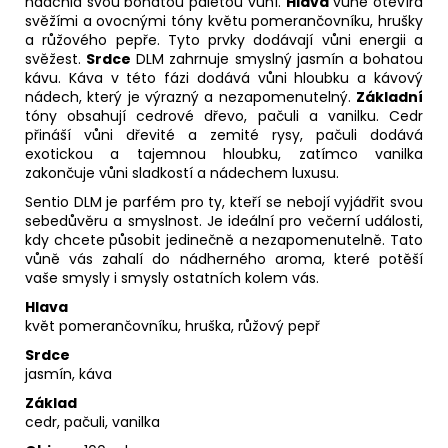
nadchla svou bohatou paletou vůní.
Hlava
vůně otevírá
svěžími a ovocnými tóny květu pomerančovníku, hrušky
a růžového pepře. Tyto prvky dodávají vůni energii a
svěžest.
Srdce
DLM zahrnuje smyslný jasmín a bohatou
kávu. Káva v této fázi dodává vůni hloubku a kávový
nádech, který je výrazný a nezapomenutelný.
Základní
tóny obsahují cedrové dřevo, pačuli a vanilku. Cedr
přináší vůni dřevité a zemité rysy, pačuli dodává
exotickou a tajemnou hloubku, zatímco vanilka
zakončuje vůni sladkostí a nádechem luxusu.
Sentio DLM je parfém pro ty, kteří se nebojí vyjádřit svou
sebedůvěru a smyslnost. Je ideální pro večerní události,
kdy chcete působit jedinečně a nezapomenutelně. Tato
vůně vás zahalí do nádherného aroma, které potěší
vaše smysly i smysly ostatních kolem vás.
Hlava
květ pomerančovníku, hruška, růžový pepř
Srdce
jasmín, káva
Základ
cedr, pačuli, vanilka