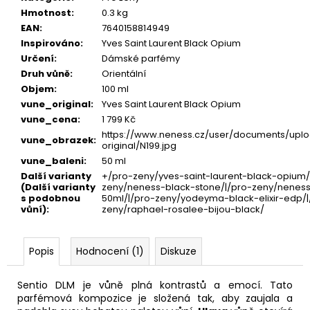
Hmotnost
:
0.3 kg
EAN
:
7640158814949
Inspirováno
:
Yves Saint Laurent Black Opium
Určení
:
Dámské parfémy
Druh vůně
:
Orientální
Objem
:
100 ml
vune_original
:
Yves Saint Laurent Black Opium
vune_cena
:
1 799 Kč
https://www.neness.cz/user/documents/uplo
vune_obrazek
:
original/N199.jpg
vune_baleni
:
50 ml
Další varianty
+/pro-zeny/yves-saint-laurent-black-opium/
(Další varianty
zeny/neness-black-stone/|/pro-zeny/neness
s podobnou
50ml/|/pro-zeny/yodeyma-black-elixir-edp/|
vůní)
:
zeny/raphael-rosalee-bijou-black/
Popis
Hodnocení (1)
Diskuze
Sentio DLM je vůně plná kontrastů a emocí. Tato
parfémová kompozice je složená tak, aby zaujala a