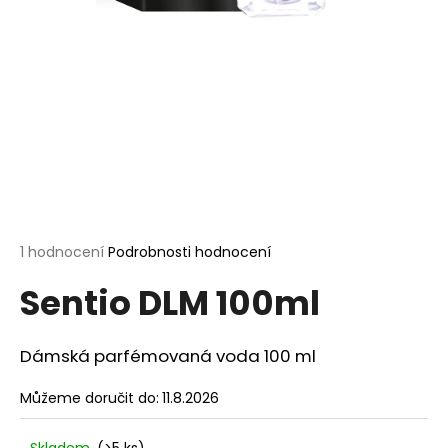
a
j
í
t
?
HLEDAT
Průměrné
1 hodnocení
Podrobnosti hodnocení
hodnocení
Sentio DLM 100ml
produktu
je
D
5,0
o
z
Dámská parfémovaná voda 100 ml
p
5
o
hvězdiček.
Můžeme doručit do:
11.8.2026
r
u
Skladem
(>5 ks)