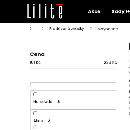
K
Přejít
na
o
Akce
Sady 1+
obsah
Zpět
Zpět
š
do
do
í
Domů
Prodávané značky
Maybelline
k
obchodu
obchodu
P
o
s
Cena
t
101
Kč
236
Kč
r
a
n
n
í
Na skladě
3
p
a
n
Akce
3
e