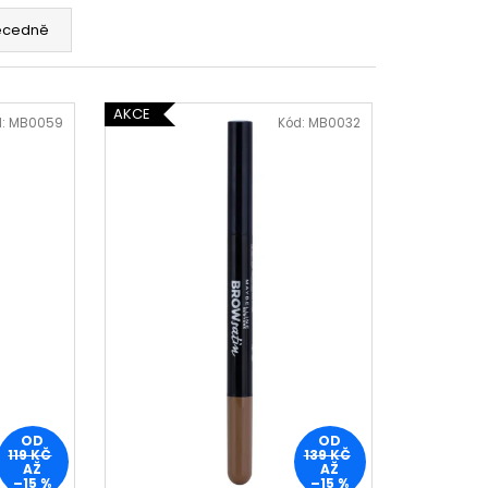
ecedně
AKCE
d:
MB0059
Kód:
MB0032
OD
OD
119 KČ
139 KČ
AŽ
AŽ
–15 %
–15 %