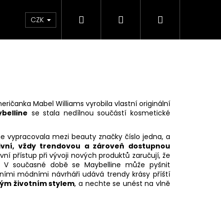
Hledat
Přihlášení
Nákupní
Líčení
Pleť
Tělo
Dárkové Balení
CZK
košík
eričanka Mabel Williams vyrobila vlastní originální
belline
se stala nedílnou součástí kosmetické
e vypracovala mezi beauty značky číslo jedna, a
ivní, vždy trendovou a zároveň dostupnou
ní přístup při vývoji nových produktů zaručují, že
a. V současné době se Maybelline může pyšnit
ími módními návrháři udává trendy krásy příští
ým životním stylem
, a nechte se unést na vlně
Následující