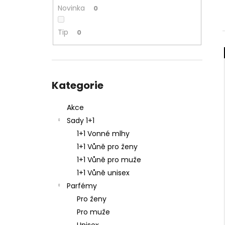
NENESS P'DOXE
l
Novinka
0
129 Kč
Tip
0
Přeskočit
kategorie
Kategorie
Akce
Sady 1+1
1+1 Vonné mlhy
1+1 Vůně pro ženy
1+1 Vůně pro muže
1+1 Vůně unisex
Parfémy
Pro ženy
Pro muže