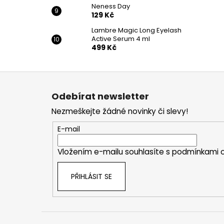
Neness Day
129 Kč
Lambre Magic Long Eyelash
Active Serum 4 ml
499 Kč
Z
á
Odebírat newsletter
p
Nezmeškejte žádné novinky či slevy!
a
t
E-mail
í
Vložením e-mailu souhlasíte s
podmínkami o
PŘIHLÁSIT SE