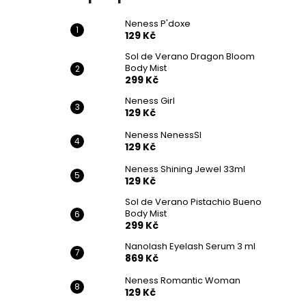
Neness P'doxe
129 Kč
Sol de Verano Dragon Bloom
Body Mist
299 Kč
Neness Girl
129 Kč
Neness NenessSI
129 Kč
Neness Shining Jewel 33ml
129 Kč
Sol de Verano Pistachio Bueno
Body Mist
299 Kč
Nanolash Eyelash Serum 3 ml
869 Kč
Neness Romantic Woman
129 Kč