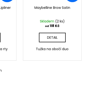
ipliner
Maybelline Brow Satin
Skladem
(2 ks)
118 Kč
od
DETAIL
a rty
Tužka na obočí duo
m