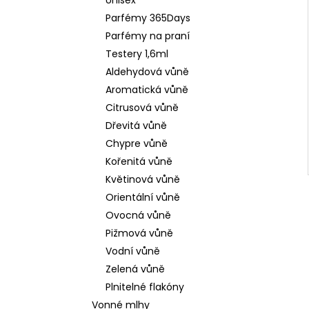
Unisex
Parfémy 365Days
Parfémy na praní
Testery 1,6ml
Aldehydová vůně
Aromatická vůně
Citrusová vůně
Dřevitá vůně
Chypre vůně
Kořenitá vůně
Květinová vůně
Orientální vůně
Ovocná vůně
Pižmová vůně
Vodní vůně
Zelená vůně
Plnitelné flakóny
Vonné mlhy