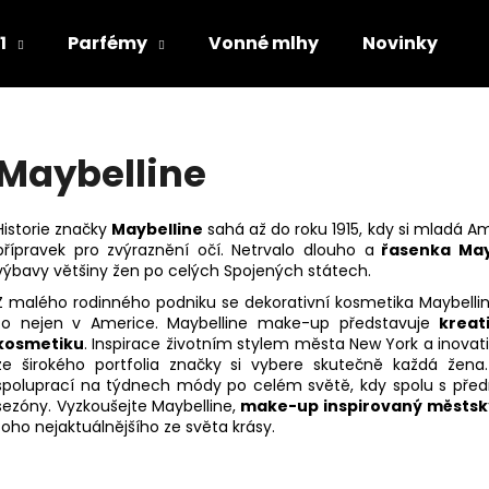
1
Parfémy
Vonné mlhy
Novinky
Co potřebujete najít?
Maybelline
HLEDAT
Historie značky
Maybelline
sahá až do roku 1915, kdy si mladá Am
přípravek pro zvýraznění očí. Netrvalo dlouho a
řasenka May
výbavy většiny žen po celých Spojených státech.
Doporučujeme
Z malého rodinného podniku se dekorativní kosmetika Maybellin
to nejen v Americe. Maybelline make-up představuje
kreat
kosmetiku
. Inspirace životním stylem města New York a inovativ
ze širokého portfolia značky si vybere skutečně každá žen
spoluprací na týdnech módy po celém světě, kdy spolu s předn
sezóny. Vyzkoušejte Maybelline,
make-up
inspirovaný městsk
toho nejaktuálnějšího ze světa krásy.