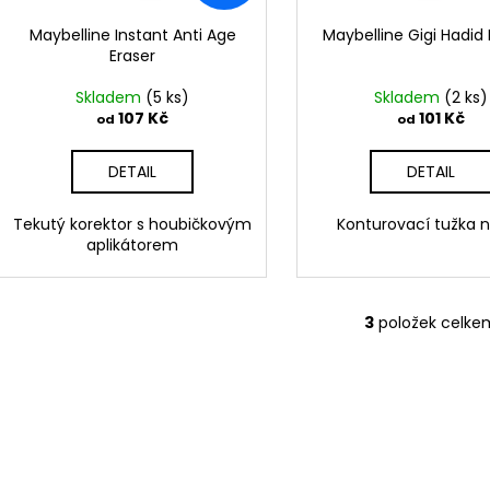
Maybelline Instant Anti Age
Maybelline Gigi Hadid L
Eraser
Skladem
(5 ks)
Skladem
(2 ks)
107 Kč
101 Kč
od
od
DETAIL
DETAIL
Tekutý korektor s houbičkovým
Konturovací tužka n
aplikátorem
3
položek celke
O
v
l
á
d
a
c