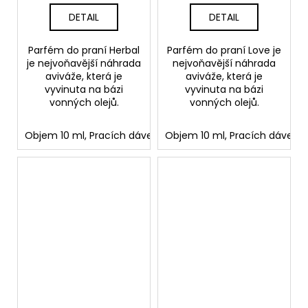
DETAIL
DETAIL
Parfém do praní Herbal
Parfém do praní Love je
je nejvoňavější náhrada
nejvoňavější náhrada
aviváže, která je
aviváže, která je
vyvinuta na bázi
vyvinuta na bázi
vonných olejů.
vonných olejů.
Objem 10 ml, Pracích dávek: 2
Objem 10 ml, Pracích dávek: 2
Objem 150 ml, Pracích d