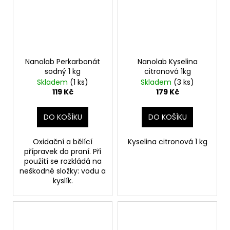
Nanolab Perkarbonát
Nanolab Kyselina
sodný 1 kg
citronová 1kg
Skladem
(1 ks)
Skladem
(3 ks)
119 Kč
179 Kč
DO KOŠÍKU
DO KOŠÍKU
Oxidační a bělící
Kyselina citronová 1 kg
přípravek do praní. Při
použití se rozkládá na
neškodné složky: vodu a
kyslík.