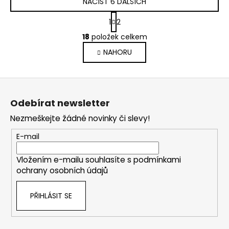
NAČÍST 6 DALŠÍCH
S
1
2
t
O
r
18
položek celkem
v
á
NAHORU
l
n
k
á
o
d
Z
v
a
á
á
c
Odebírat newsletter
n
p
í
í
Nezmeškejte žádné novinky či slevy!
p
a
r
t
E-mail
v
í
k
Vložením e-mailu souhlasíte s
podmínkami
y
ochrany osobních údajů
v
ý
PŘIHLÁSIT SE
p
i
s