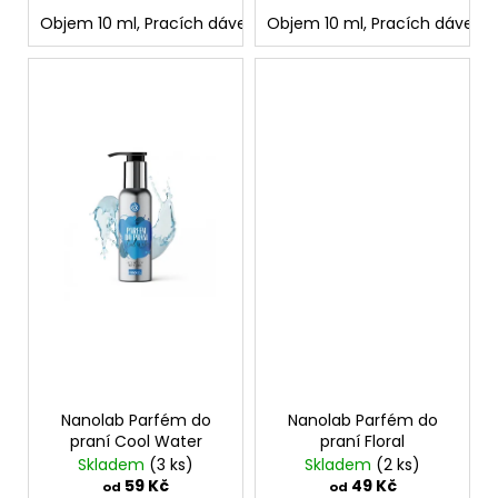
č
Objem 10 ml, Pracích dávek: 2
Objem 10 ml, Pracích dávek: 2
Objem 150 ml, Pracích d
u
j
e
m
e
LAMBRE
MAGIC
LONG
EYELASH
ACTIVE
SERUM
4
ML
499
Kč
Nanolab Parfém do
Nanolab Parfém do
praní Cool Water
praní Floral
Skladem
(3 ks)
Skladem
(2 ks)
59 Kč
49 Kč
od
od