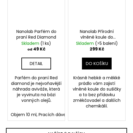
Nanolab Parfém do
Nanolab Přírodní
praní Red Diamond
vlněné koule do
sušičky 3 ks
Skladem
(1 ks)
Skladem
(>5 balení)
49 Kč
299 Kč
od
DETAIL
DO KOŠÍKU
Parfém do praní Red
Krásně hebké a měkké
diamond je nejvoňavější
prádlo vám zajistí
náhrada aviváže, která
vlněné koule do sušičky
je vyvinuta na bázi
a to bez přídavku
vonných olejů.
změkčovadel a dalších
chemikálií.
Objem 10 ml, Pracích dávek: 2
Objem 150 ml, Pracích d