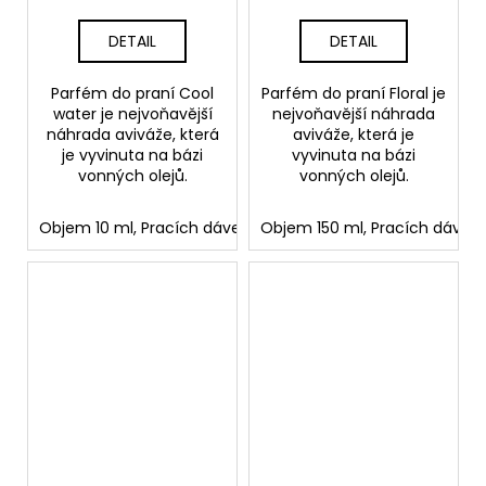
DETAIL
DETAIL
Parfém do praní Cool
Parfém do praní Floral je
water je nejvoňavější
nejvoňavější náhrada
náhrada aviváže, která
aviváže, která je
je vyvinuta na bázi
vyvinuta na bázi
vonných olejů.
vonných olejů.
Objem 10 ml, Pracích dávek: 2
Objem 150 ml, Pracích dávek:
Objem 150 ml, Pracích d