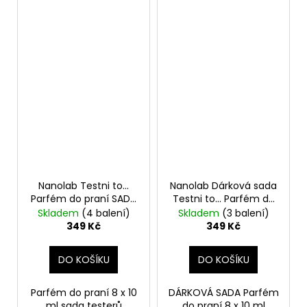
Nanolab Testni to...
Nanolab Dárková sada
Parfém do praní SADA
Testni to... Parfém do
8 ks
praní SADA 8 ks
Skladem
(4 balení)
Skladem
(3 balení)
349 Kč
349 Kč
DO KOŠÍKU
DO KOŠÍKU
Parfém do praní 8 x 10
DÁRKOVÁ SADA Parfém
ml sada testerů
do praní 8 x 10 ml