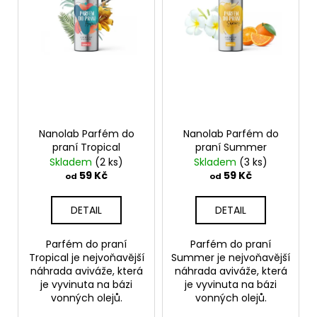
d
r
a
u
o
j
k
d
í
t
u
t
ů
k
?
t
ů
Nanolab Parfém do
Nanolab Parfém do
praní Tropical
praní Summer
Skladem
(2 ks)
Skladem
(3 ks)
HLEDAT
59 Kč
59 Kč
od
od
DETAIL
DETAIL
D
o
Parfém do praní
Parfém do praní
p
Tropical je nejvoňavější
Summer je nejvoňavější
o
náhrada aviváže, která
náhrada aviváže, která
je vyvinuta na bázi
je vyvinuta na bázi
r
vonných olejů.
vonných olejů.
u