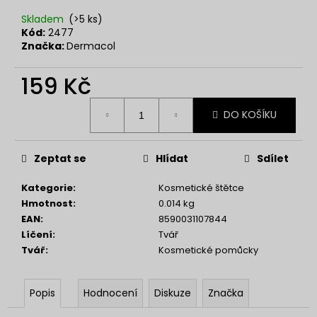
č
u
Skladem
(>5 ks)
j
Kód:
2477
Značka:
Dermacol
e
m
159 Kč
e
Měrná
DO KOŠÍKU
cena:
NENESS
NENESSSI
129
Zeptat se
Hlídat
Sdílet
Kč
Kategorie
:
Kosmetické štětce
Hmotnost
:
0.014 kg
EAN
:
8590031107844
Líčení
:
Tvář
Tvář
:
Kosmetické pomůcky
Popis
Hodnocení
Diskuze
Značka