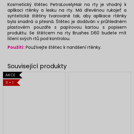
Kosmetický štětec PetraLovelyHair na rty je vhodný k
aplikaci rtěnky a lesku na rty. Má dřevěnou rukojeť a
syntetické štětiny tvarované tak, aby aplikace rtěnky
byla snadná a přesná. Štětec je dodáván v průhledném
plastovém pouzdře s papírovou kartou s popisem
produktu. Se štětcem na rty Brushes D60 budete mít
líčení svých rtů pod kontrolou.
Použití:
Používejte štětec k nanášení rtěnky.
AKCE
3 + 1