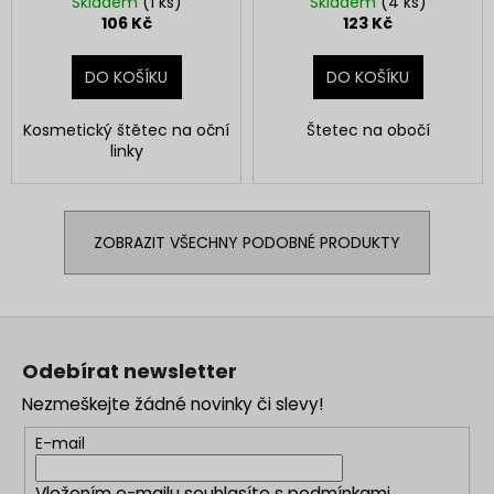
Skladem
(1 ks)
Skladem
(4 ks)
106 Kč
123 Kč
DO KOŠÍKU
DO KOŠÍKU
Kosmetický štětec na oční
Štetec na obočí
linky
ZOBRAZIT VŠECHNY PODOBNÉ PRODUKTY
Z
á
Odebírat newsletter
p
Nezmeškejte žádné novinky či slevy!
a
t
E-mail
í
Vložením e-mailu souhlasíte s
podmínkami