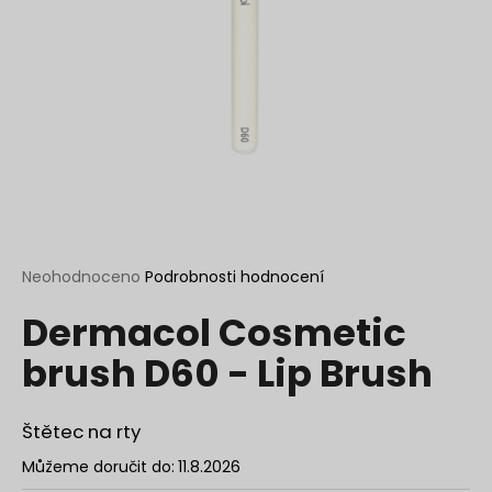
a
j
í
t
?
HLEDAT
Průměrné
Neohodnoceno
Podrobnosti hodnocení
hodnocení
Dermacol Cosmetic
produktu
je
D
brush D60 - Lip Brush
0,0
o
z
p
5
o
hvězdiček.
Štětec na rty
r
Můžeme doručit do:
11.8.2026
u