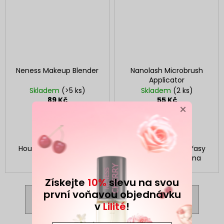
Neness Makeup Blender
Nanolash Microbrush
Applicator
Skladem
(>5 ks)
Skladem
(2 ks)
89 Kč
55 Kč
×
DO KOŠÍKU
DETAIL
Houbička na make-up
Mikro kartáčky na řasy
nepouštějící vlákna
Získejte
10%
slevu na svou
první voňavou objednávku
ZOBRAZIT VŠECHNY SOUVISEJÍCÍ PRODUKTY
v
Lilité
!