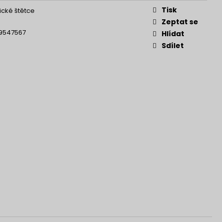
Tisk
cké štětce
Zeptat se
9547567
Hlídat
Sdílet