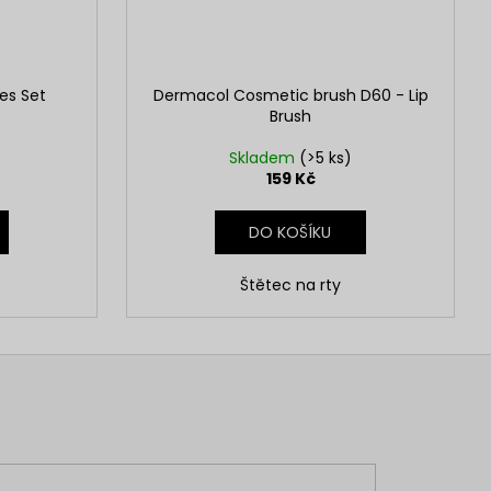
es Set
Dermacol Cosmetic brush D60 - Lip
Brush
Skladem
(>5 ks)
159 Kč
DO KOŠÍKU
Štětec na rty