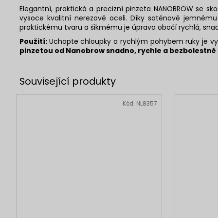
Elegantní, praktická a precizní pinzeta NANOBROW se s
vysoce kvalitní nerezové oceli. Díky saténově jemném
praktickému tvaru a šikmému je úprava obočí rychlá, snad
Použití:
Uchopte chloupky a rychlým pohybem ruky je vy
pinzetou od Nanobrow snadno, rychle a bezbolestně
Kód:
NL8357