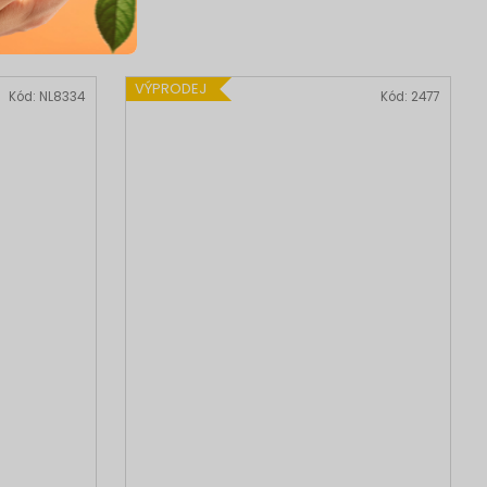
VÝPRODEJ
Kód:
NL8334
Kód:
2477