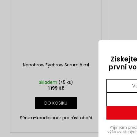
Získejt
Nanobrow Eyebrow Serum 5 ml
Nan
první v
Skladem
(>5 ks)
1 199 Kč
DO KOŠÍKU
Sérum-kondicionér pro růst obočí
Přesná tuž
Přijímám před
výše uvedených