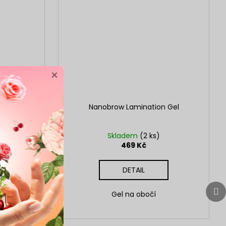
×
omade
Nanobrow Lamination Gel
Skladem
(2 ks)
469 Kč
DETAIL
Da
Da
obočí s
Gel na obočí
pr
pr
ncí