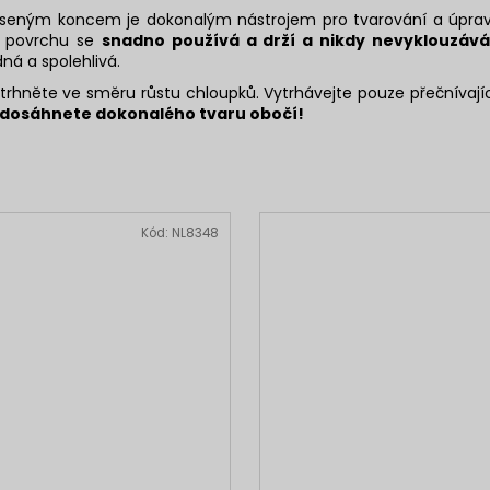
koseným koncem je dokonalým nástrojem pro tvarování a úprav
u povrchu se
snadno používá a drží
a nikdy nevyklouzává
ná a spolehlivá.
trhněte ve směru růstu chloupků. Vytrhávejte pouze přečnívaj
 dosáhnete dokonalého tvaru obočí!
Kód:
NL8348