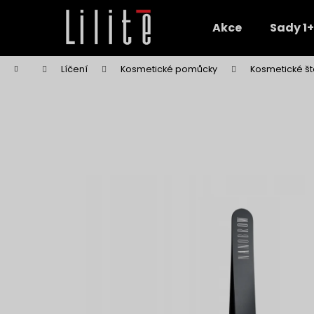
K
Přejít
na
o
Akce
Sady 1+
obsah
Zpět
Zpět
š
do
do
í
Domů
Líčení
Kosmetické pomůcky
Kosmetické št
k
obchodu
obchodu