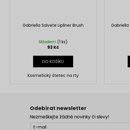
Gabriella Salvete Lipliner Brush
Gabriella
Skladem
(1 ks)
93 Kč
DO KOŠÍKU
Kosmetický štetec na rty
Z
á
Odebírat newsletter
p
Nezmeškejte žádné novinky či slevy!
a
t
E-mail