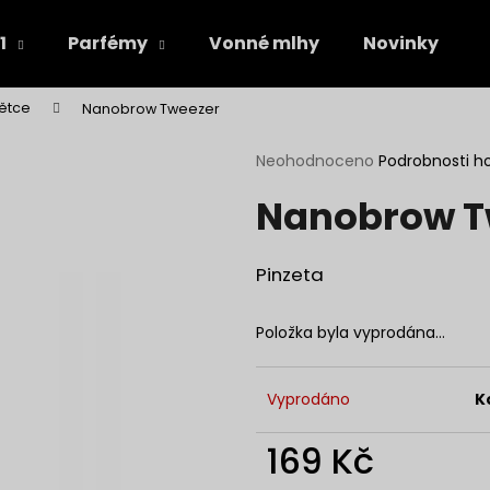
1
Parfémy
Vonné mlhy
Novinky
ětce
Nanobrow Tweezer
Co potřebujete najít?
Průměrné
Neohodnoceno
Podrobnosti h
hodnocení
Nanobrow T
produktu
HLEDAT
je
0,0
z
Pinzeta
5
Doporučujeme
hvězdiček.
Položka byla vyprodána…
Vyprodáno
K
169 Kč
Měrná