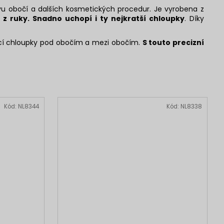
u obočí a dalších kosmetických procedur. Je vyrobena z
 z ruky.
Snadno uchopí i ty nejkratší chloupky
. Díky
ící chloupky pod obočím a mezi obočím.
S touto precizní
Kód:
NL8344
Kód:
NL8338