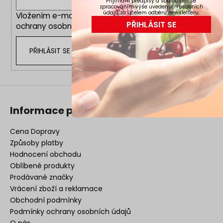
Přijímám předpisy a souhlasím se
í
zpracováním výše uvedených osobních
údajů za účelem odběru newsletteru.
Vložením e-mailu souhlasíte s
podmínkami
PŘIHLÁSIT SE
ochrany osobních údajů
PŘIHLÁSIT SE
Informace pro vás
Cena Dopravy
Způsoby platby
Hodnocení obchodu
Oblíbené produkty
Prodávané značky
Vrácení zboží a reklamace
Obchodní podmínky
Podmínky ochrany osobních údajů