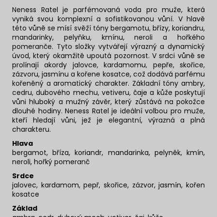
Neness Ratel je parfémovaná voda pro muže, která
vyniká svou komplexní a sofistikovanou vůní. V hlavě
této vůně se mísí svěží tóny bergamotu, břízy, koriandru,
mandarinky, pelyňku, kmínu, neroli a hořkého
pomeranče. Tyto složky vytvářejí výrazný a dynamický
úvod, který okamžitě upoutá pozornost. V srdci vůně se
prolínají akordy jalovce, kardamomu, pepře, skořice,
zázvoru, jasmínu a kořene kosatce, což dodává parfému
kořeněný a aromatický charakter. Základní tóny ambry,
cedru, dubového mechu, vetiveru, čaje a kůže poskytují
vůni hluboký a mužný závěr, který zůstává na pokožce
dlouhé hodiny. Neness Ratel je ideální volbou pro muže,
kteří hledají vůni, jež je elegantní, výrazná a plná
charakteru.
Hlava
bergamot, bříza, koriandr, mandarinka, pelyněk, kmín,
neroli, hořký pomeranč
Srdce
jalovec, kardamom, pepř, skořice, zázvor, jasmín, kořen
kosatce
Základ