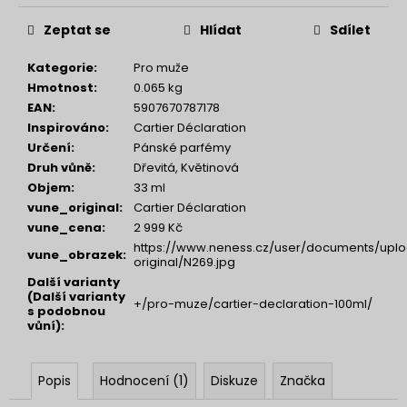
Zeptat se
Hlídat
Sdílet
Kategorie
:
Pro muže
Hmotnost
:
0.065 kg
EAN
:
5907670787178
Inspirováno
:
Cartier Déclaration
Určení
:
Pánské parfémy
Druh vůně
:
Dřevitá, Květinová
Objem
:
33 ml
vune_original
:
Cartier Déclaration
vune_cena
:
2 999 Kč
https://www.neness.cz/user/documents/uplo
vune_obrazek
:
original/N269.jpg
Další varianty
(Další varianty
+/pro-muze/cartier-declaration-100ml/
s podobnou
vůní)
:
Popis
Hodnocení (1)
Diskuze
Značka