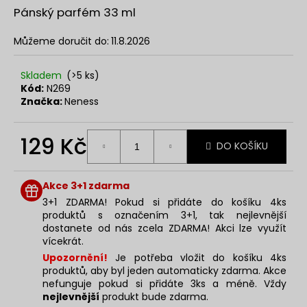
č
z
Pánský parfém 33 ml
u
5
j
hvězdiček.
Můžeme doručit do:
11.8.2026
e
m
e
Skladem
(>5 ks)
Kód:
N269
Značka:
Neness
NENESS
P'DOXE
129 Kč
DO KOŠÍKU
129
Kč
Měrná
cena:
Akce 3+1 zdarma
3+1 ZDARMA! Pokud si přidáte do košíku 4ks
produktů s označením 3+1, tak nejlevnější
dostanete od nás zcela ZDARMA! Akci lze využít
vícekrát.
Upozornění!
Je potřeba vložit do košíku 4ks
produktů, aby byl jeden automaticky zdarma. Akce
nefunguje pokud si přidáte 3ks a méně. Vždy
nejlevnější
produkt bude zdarma.