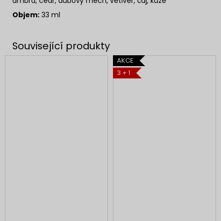
ambra, cedr, dubový mech, vetiver, čaj, kůže
Objem:
33 ml
AKCE
3 + 1