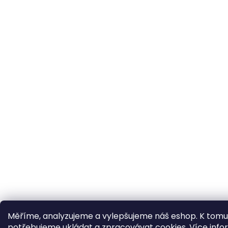
Měříme, analyzujeme a vylepšujeme náš eshop. K tomu
potřebujeme ukládat a zpracovávat cookies.
Více info