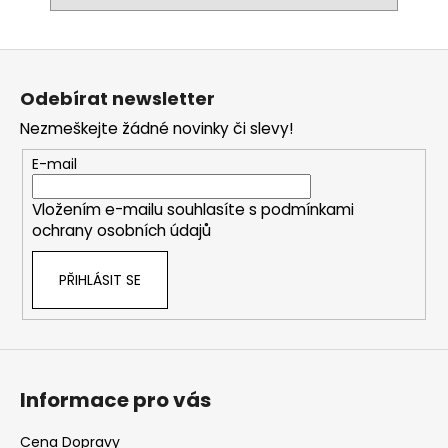
Z
á
Odebírat newsletter
p
Nezmeškejte žádné novinky či slevy!
a
t
E-mail
í
Vložením e-mailu souhlasíte s
podmínkami
ochrany osobních údajů
PŘIHLÁSIT SE
Informace pro vás
Cena Dopravy