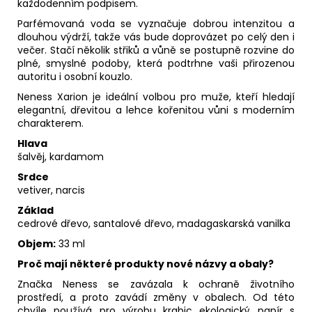
každodenním podpisem.
Parfémovaná voda se vyznačuje dobrou intenzitou a
dlouhou výdrží, takže vás bude doprovázet po celý den i
večer. Stačí několik střiků a vůně se postupně rozvine do
plné, smyslné podoby, která podtrhne vaši přirozenou
autoritu i osobní kouzlo.
Neness Xarion je ideální volbou pro muže, kteří hledají
elegantní, dřevitou a lehce kořenitou vůni s moderním
charakterem.
Hlava
šalvěj, kardamom
Srdce
vetiver, narcis
Základ
cedrové dřevo, santalové dřevo, madagaskarská vanilka
Objem:
33 ml
Proč mají některé produkty nové názvy a obaly?
Značka Neness se zavázala k ochraně životního
prostředí, a proto zavádí změny v obalech. Od této
chvíle používá pro výrobu krabic ekologický papír s