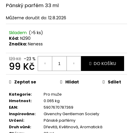
č
z
Pánský parfém 33 ml
u
5
j
hvězdiček.
Můžeme doručit do:
12.8.2026
e
m
e
Skladem
(>5 ks)
Kód:
N290
Značka:
Neness
NENESS
GIRL
129 Kč
–23 %
99 Kč
DO KOŠÍKU
99
Kč
Měrná
Původně:
129
cena:
Zeptat se
Hlídat
Sdílet
Kč
Kategorie
:
Pro muže
Hmotnost
:
0.065 kg
EAN
:
5907670787369
Inspirováno
:
Givenchy Gentleman Society
Určení
:
Pánské parfémy
Druh vůně
:
Dřevitá, Květinová, Aromatická