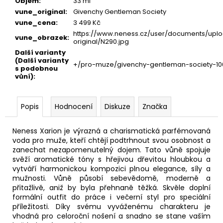
Objem
:
33 ml
vune_original
:
Givenchy Gentleman Society
vune_cena
:
3 499 Kč
https://www.neness.cz/user/documents/uplo
vune_obrazek
:
original/N290.jpg
Další varianty
(Další varianty
+/pro-muze/givenchy-gentleman-society-10
s podobnou
vůní)
:
Popis
Hodnocení
Diskuze
Značka
Neness Xarion je výrazná a charismatická parfémovaná
voda pro muže, kteří chtějí podtrhnout svou osobnost a
zanechat nezapomenutelný dojem. Tato vůně spojuje
svěží aromatické tóny s hřejivou dřevitou hloubkou a
vytváří harmonickou kompozici plnou elegance, síly a
mužnosti. Vůně působí sebevědomě, moderně a
přitažlivě, aniž by byla přehnaně těžká. Skvěle doplní
formální outfit do práce i večerní styl pro speciální
příležitosti. Díky svému vyváženému charakteru je
vhodná pro celoroční nošení a snadno se stane vaším