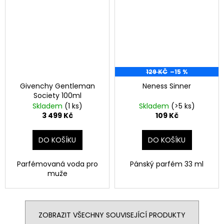
129 KČ
–15 %
Givenchy Gentleman
Neness Sinner
Society 100ml
Skladem
(1 ks)
Skladem
(>5 ks)
3 499 Kč
109 Kč
DO KOŠÍKU
DO KOŠÍKU
Parfémovaná voda pro
Pánský parfém 33 ml
muže
ZOBRAZIT VŠECHNY SOUVISEJÍCÍ PRODUKTY