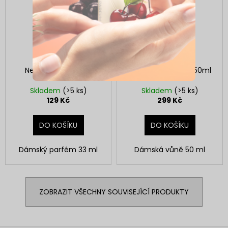
Neness Regie Stoni
Neness Love Celis 50ml
Skladem
(>5 ks)
Skladem
(>5 ks)
129 Kč
299 Kč
DO KOŠÍKU
DO KOŠÍKU
Dámský parfém 33 ml
Dámská vůně 50 ml
ZOBRAZIT VŠECHNY SOUVISEJÍCÍ PRODUKTY