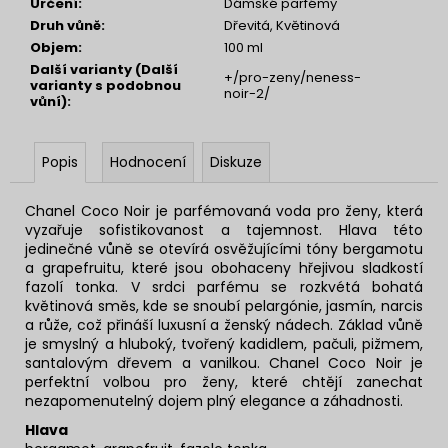
Určení
:
Dámské parfémy
Druh vůně
:
Dřevitá, Květinová
Objem
:
100 ml
Další varianty (Další
+/pro-zeny/neness-
varianty s podobnou
noir-2/
vůní)
:
Popis
Hodnocení
Diskuze
Chanel Coco Noir je parfémovaná voda pro ženy, která
vyzařuje sofistikovanost a tajemnost. Hlava této
jedinečné vůně se otevírá osvěžujícími tóny bergamotu
a grapefruitu, které jsou obohaceny hřejivou sladkostí
fazolí tonka. V srdci parfému se rozkvétá bohatá
květinová směs, kde se snoubí pelargónie, jasmín, narcis
a růže, což přináší luxusní a ženský nádech. Základ vůně
je smyslný a hluboký, tvořený kadidlem, pačuli, pižmem,
santalovým dřevem a vanilkou. Chanel Coco Noir je
perfektní volbou pro ženy, které chtějí zanechat
nezapomenutelný dojem plný elegance a záhadnosti.
Hlava