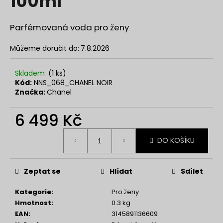
100ml
č
z
u
5
j
hvězdiček.
Parfémovaná voda pro ženy
e
m
Můžeme doručit do:
7.8.2026
e
Skladem
(1 ks)
Kód:
NNS_068_CHANEL NOIR
SOL
Značka:
Chanel
DE
VERANO
DRAGON
6 499 Kč
BLOOM
BODY
Měrná
MIST
DO KOŠÍKU
cena:
299
Kč
Zeptat se
Hlídat
Sdílet
Kategorie
:
Pro ženy
Hmotnost
:
0.3 kg
EAN
:
3145891136609