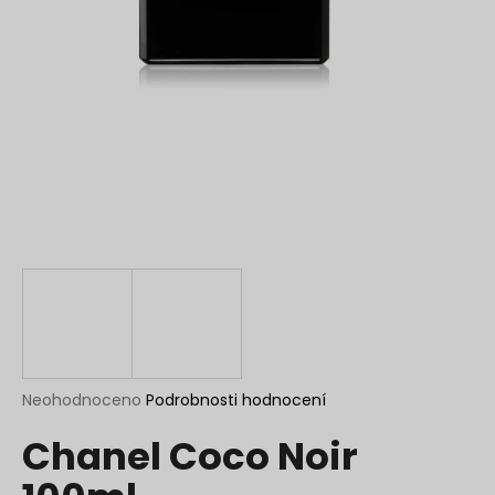
a
j
í
t
?
HLEDAT
D
o
p
Průměrné
Neohodnoceno
Podrobnosti hodnocení
hodnocení
o
Chanel Coco Noir
produktu
r
je
u
0,0