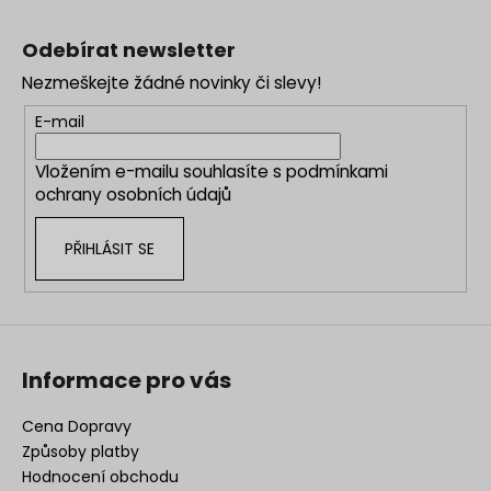
Z
á
Odebírat newsletter
p
Nezmeškejte žádné novinky či slevy!
a
t
E-mail
í
Vložením e-mailu souhlasíte s
podmínkami
ochrany osobních údajů
PŘIHLÁSIT SE
Informace pro vás
Cena Dopravy
Způsoby platby
Hodnocení obchodu