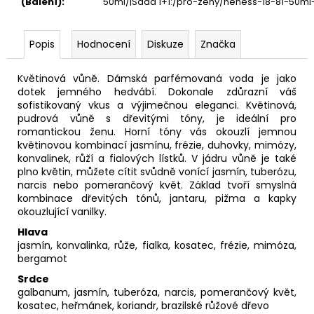
(Balení)
:
50ml/|Sada 1+1:/pro-zeny/neness-18-81-50ml
Popis
Hodnocení
Diskuze
Značka
Květinová vůně. Dámská parfémovaná voda je jako
dotek jemného hedvábí. Dokonale zdůrazní váš
sofistikovaný vkus a výjimečnou eleganci. Květinová,
pudrová vůně s dřevitými tóny, je ideální pro
romantickou ženu. Horní tóny vás okouzlí jemnou
květinovou kombinací jasmínu, frézie, duhovky, mimózy,
konvalinek, růží a fialových lístků. V jádru vůně je také
plno květin, můžete cítit svůdně vonící jasmín, tuberózu,
narcis nebo pomerančový květ. Základ tvoří smyslná
kombinace dřevitých tónů, jantaru, pižma a kapky
okouzlující vanilky.
Hlava
jasmín, konvalinka, růže, fialka, kosatec, frézie, mimóza,
bergamot
Srdce
galbanum, jasmín, tuberóza, narcis, pomerančový květ,
kosatec, heřmánek, koriandr, brazilské růžové dřevo