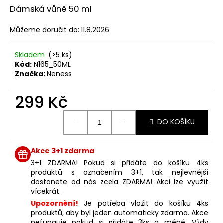
č
z
Dámská vůně 50 ml
u
5
j
hvězdiček.
Můžeme doručit do:
11.8.2026
e
m
e
Skladem
(>5 ks)
Kód:
N165_50ML
Značka:
Neness
NENESS
NENESSSI
299 Kč
129
Měrná
Kč
DO KOŠÍKU
cena:
Akce 3+1 zdarma
3+1 ZDARMA! Pokud si přidáte do košíku 4ks
produktů s označením 3+1, tak nejlevnější
dostanete od nás zcela ZDARMA! Akci lze využít
vícekrát.
Upozornění!
Je potřeba vložit do košíku 4ks
produktů, aby byl jeden automaticky zdarma. Akce
nefunguje pokud si přidáte 3ks a méně. Vždy