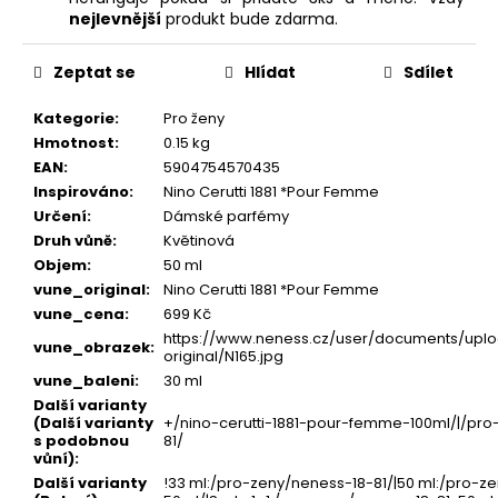
nejlevnější
produkt bude zdarma.
Zeptat se
Hlídat
Sdílet
Kategorie
:
Pro ženy
Hmotnost
:
0.15 kg
EAN
:
5904754570435
Inspirováno
:
Nino Cerutti 1881 *Pour Femme
Určení
:
Dámské parfémy
Druh vůně
:
Květinová
Objem
:
50 ml
vune_original
:
Nino Cerutti 1881 *Pour Femme
vune_cena
:
699 Kč
https://www.neness.cz/user/documents/uplo
vune_obrazek
:
original/N165.jpg
vune_baleni
:
30 ml
Další varianty
(Další varianty
+/nino-cerutti-1881-pour-femme-100ml/|/pro
s podobnou
81/
vůní)
:
Další varianty
!33 ml:/pro-zeny/neness-18-81/|50 ml:/pro-z