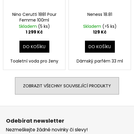
Nino Cerutti 1881 Pour
Neness 18.81
Femme 100ml
Skladem
(5 ks)
Skladem
(>5 ks)
1 299 Kč
129 Kč
DO KOŠÍKU
DO KOŠÍKU
Toaletní voda pro ženy
Dámský parfém 33 ml
ZOBRAZIT VŠECHNY SOUVISEJÍCÍ PRODUKTY
Z
á
Odebírat newsletter
p
Nezmeškejte žádné novinky či slevy!
a