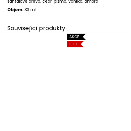
santalové dřevo, cedr, pižmo, vanilka, ambra
Objem:
33 ml
AKCE
3 + 1