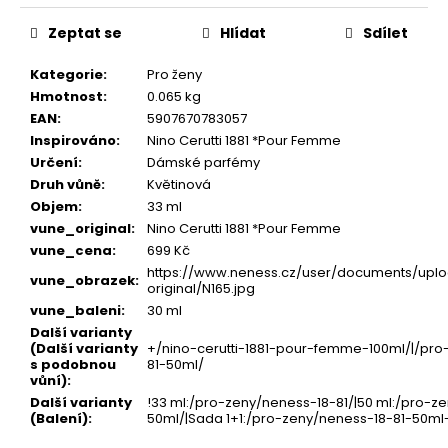
Zeptat se
Hlídat
Sdílet
Kategorie
:
Pro ženy
Hmotnost
:
0.065 kg
EAN
:
5907670783057
Inspirováno
:
Nino Cerutti 1881 *Pour Femme
Určení
:
Dámské parfémy
Druh vůně
:
Květinová
Objem
:
33 ml
vune_original
:
Nino Cerutti 1881 *Pour Femme
vune_cena
:
699 Kč
https://www.neness.cz/user/documents/uplo
vune_obrazek
:
original/N165.jpg
vune_baleni
:
30 ml
Další varianty
(Další varianty
+/nino-cerutti-1881-pour-femme-100ml/|/pro
s podobnou
81-50ml/
vůní)
:
Další varianty
!33 ml:/pro-zeny/neness-18-81/|50 ml:/pro-z
(Balení)
:
50ml/|Sada 1+1:/pro-zeny/neness-18-81-50ml