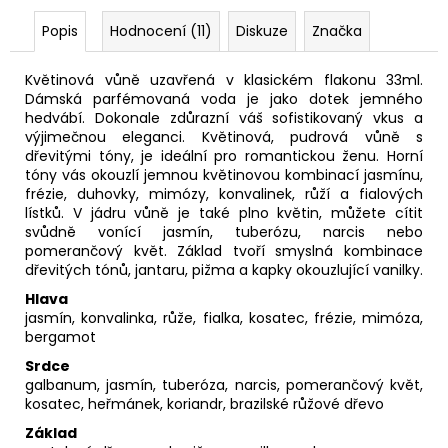
Popis
Hodnocení (11)
Diskuze
Značka
Květinová vůně uzavřená v klasickém flakonu 33ml.
Dámská parfémovaná voda je jako dotek jemného
hedvábí. Dokonale zdůrazní váš sofistikovaný vkus a
výjimečnou eleganci. Květinová, pudrová vůně s
dřevitými tóny, je ideální pro romantickou ženu. Horní
tóny vás okouzlí jemnou květinovou kombinací jasmínu,
frézie, duhovky, mimózy, konvalinek, růží a fialových
lístků. V jádru vůně je také plno květin, můžete cítit
svůdně vonící jasmín, tuberózu, narcis nebo
pomerančový květ. Základ tvoří smyslná kombinace
dřevitých tónů, jantaru, pižma a kapky okouzlující vanilky.
Hlava
jasmín, konvalinka, růže, fialka, kosatec, frézie, mimóza,
bergamot
Srdce
galbanum, jasmín, tuberóza, narcis, pomerančový květ,
kosatec, heřmánek, koriandr, brazilské růžové dřevo
Základ