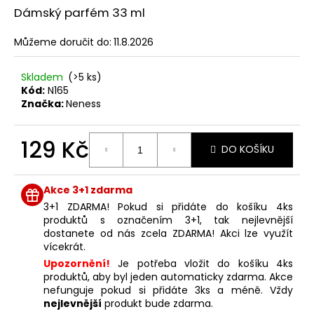
č
z
Dámský parfém 33 ml
u
5
j
hvězdiček.
Můžeme doručit do:
11.8.2026
e
m
e
Skladem
(>5 ks)
Kód:
N165
Značka:
Neness
NENESS
GIRL
129 Kč
DO KOŠÍKU
129
Kč
Měrná
cena:
Akce 3+1 zdarma
3+1 ZDARMA! Pokud si přidáte do košíku 4ks
produktů s označením 3+1, tak nejlevnější
dostanete od nás zcela ZDARMA! Akci lze využít
vícekrát.
Upozornění!
Je potřeba vložit do košíku 4ks
produktů, aby byl jeden automaticky zdarma. Akce
nefunguje pokud si přidáte 3ks a méně. Vždy
nejlevnější
produkt bude zdarma.