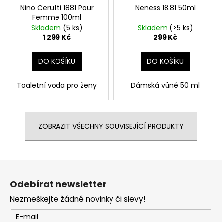
Nino Cerutti 1881 Pour
Neness 18.81 50ml
Femme 100ml
Skladem
(5 ks)
Skladem
(>5 ks)
1 299 Kč
299 Kč
DO KOŠÍKU
DO KOŠÍKU
Toaletní voda pro ženy
Dámská vůně 50 ml
ZOBRAZIT VŠECHNY SOUVISEJÍCÍ PRODUKTY
Z
á
Odebírat newsletter
p
Nezmeškejte žádné novinky či slevy!
a
t
E-mail