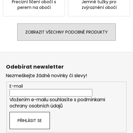
Precizní líčení obočí s
Jemné tužky pro
perem na obočí
zvýraznění obočí
ZOBRAZIT VŠECHNY PODOBNÉ PRODUKTY
Z
á
Odebírat newsletter
p
Nezmeškejte žádné novinky či slevy!
a
t
E-mail
í
Vložením e-mailu souhlasíte s
podmínkami
ochrany osobních údajů
PŘIHLÁSIT SE