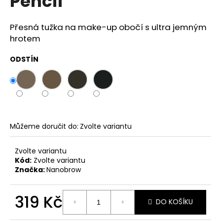
Pencil
č
z
u
5
j
hvězdiček.
Přesná tužka na make-up obočí s ultra jemným
e
hrotem
m
e
ODSTÍN
SOL
DE
VERANO
PISTACHIO
BUENO
BODY
Můžeme doručit do:
Zvolte variantu
MIST
299
Zvolte variantu
Kč
Kód:
Zvolte variantu
Značka:
Nanobrow
319 Kč
DO KOŠÍKU
Měrná