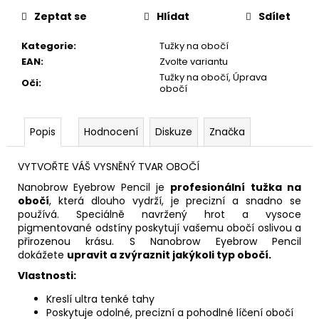
cena:
Zeptat se
Hlídat
Sdílet
Kategorie
:
Tužky na obočí
EAN
:
Zvolte variantu
Tužky na obočí, Úprava
Oči
:
obočí
Popis
Hodnocení
Diskuze
Značka
VYTVOŘTE VÁŠ VYSNĚNÝ TVAR OBOČÍ
Nanobrow Eyebrow Pencil je
profesionální tužka na
obočí
, která dlouho vydrží, je precizní a snadno se
používá. Speciálně navržený hrot a vysoce
pigmentované odstíny poskytují vašemu obočí oslivou a
přirozenou krásu. S Nanobrow Eyebrow Pencil
dokážete
upravit a zvýraznit jakýkoli typ obočí.
Vlastnosti:
Kreslí ultra tenké tahy
Poskytuje odolné, precizní a pohodlné líčení obočí