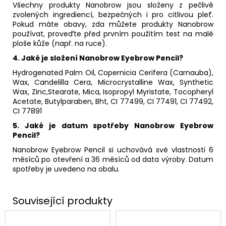
Všechny produkty Nanobrow jsou složeny z pečlivě
zvolených ingrediencí, bezpečných i pro citlivou pleť.
Pokud máte obavy, zda můžete produkty Nanobrow
používat, proveďte před prvním použitím test na malé
ploše kůže (např. na ruce).
4.
Jaké je složení Nanobrow Eyebrow Pencil?
Hydrogenated Palm Oil, Copernicia Cerifera (Carnauba),
Wax, Candelilla Cera, Microcrystalline Wax, Synthetic
Wax, Zinc,Stearate, Mica, Isopropyl Myristate, Tocopheryl
Acetate, Butylparaben, Bht, CI 77499, CI 77491, CI 77492,
CI 77891
5.
Jaké je datum spotřeby Nanobrow Eyebrow
Pencil?
Nanobrow Eyebrow Pencil si uchovává své vlastnosti 6
měsíců po otevření a 36 měsíců od data výroby. Datum
spotřeby je uvedeno na obalu.