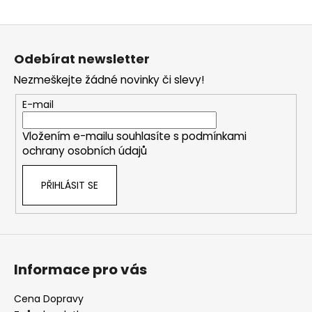
Z
á
Odebírat newsletter
p
Nezmeškejte žádné novinky či slevy!
a
t
E-mail
í
Vložením e-mailu souhlasíte s
podmínkami
ochrany osobních údajů
PŘIHLÁSIT SE
Informace pro vás
Cena Dopravy