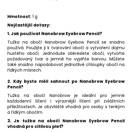
Hmotnost:
1 g
Nejčastější dotazy:
1.
Jak používat Nanobrow Eyebrow Pencil?
Tužka na obočí Nanobrow Eyebow Pencil se snadno
používá. Použijte ji k tvarování obočí a vytvoření dojmu
hustého obočí. Jednoduše obkreslete obočí, vytvořte
požadovaný tvar a jemně ho vyplňte barvou. Můžete
také snadno napodobovat jednotlivé chloupky obočí na
řídkých místech.
2.
Kdy byste měli sahnout po Nanobrow Eyebrow
Pencil?
Tužka na obočí Nanobrow je ideální pro jemné
každodenní líčení i výraznější líčení při zvláštních
příležitostech. Je obzvláště vhodná pro osoby s tenkým
a řídkým obočím.
3.
Je tužka na obočí Nanobrow Eyebrow Pencil
vhodná pro citlivou pleť?