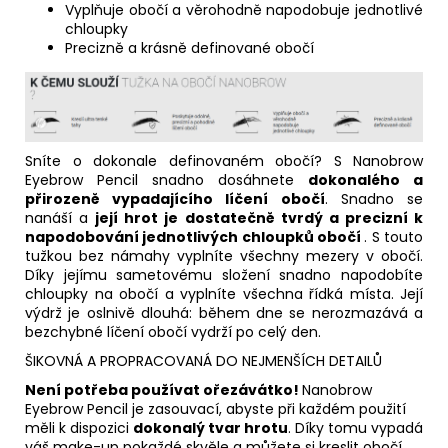
Vyplňuje obočí a věrohodně napodobuje jednotlivé
chloupky
Precizně a krásně definované obočí
Sníte o dokonale definovaném obočí? S Nanobrow
Eyebrow Pencil snadno dosáhnete
dokonalého a
přirozeně vypadajícího líčení obočí
. Snadno se
nanáší a
její hrot je dostatečně tvrdý a precizní k
napodobování jednotlivých chloupků obočí
. S touto
tužkou bez námahy vyplníte všechny mezery v obočí.
Díky jejímu sametovému složení snadno napodobíte
chloupky na obočí a vyplníte všechna řídká místa. Její
výdrž je oslnivě dlouhá: během dne se nerozmazává a
bezchybné líčení obočí vydrží po celý den.
ŠIKOVNÁ A PROPRACOVANÁ DO NEJMENŠÍCH DETAILŮ
Není potřeba používat ořezávátko!
Nanobrow
Eyebrow Pencil je zasouvací, abyste při každém použití
měli k dispozici
dokonalý tvar hrotu
. Díky tomu vypadá
váš make-up pokaždé skvěle a můžete si kreslit obočí