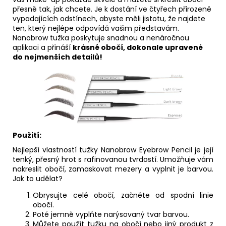
přesně tak, jak chcete. Je k dostání ve čtyřech přirozeně
vypadajících odstínech, abyste měli jistotu, že najdete
ten, který nejlépe odpovídá vašim představám.
Nanobrow tužka poskytuje snadnou a nenáročnou
aplikaci a přináší
krásné obočí, dokonale upravené
do nejmenších detailů!
Použití:
Nejlepší vlastností tužky Nanobrow Eyebrow Pencil je její
tenký, přesný hrot s rafinovanou tvrdostí. Umožňuje vám
nakreslit obočí, zamaskovat mezery a vyplnit je barvou.
Jak to udělat?
Obrysujte celé obočí, začněte od spodní linie
obočí.
Poté jemně vyplňte narýsovaný tvar barvou.
Můžete použít tužku na obočí nebo jiný produkt z