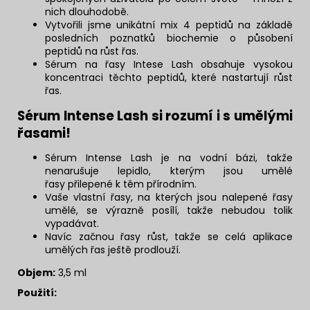
nich dlouhodobě.
Vytvořili jsme unikátní mix 4 peptidů na základě
posledních poznatků biochemie o působení
peptidů na růst řas.
Sérum na řasy Intese Lash obsahuje vysokou
koncentraci těchto peptidů, které nastartují růst
řas.
Sérum Intense Lash si rozumí i s umělými
řasami!
Sérum Intense Lash je na vodní bázi, takže
nenarušuje lepidlo, kterým jsou
umělé
řasy
přilepené k těm přírodním.
Vaše vlastní řasy, na kterých jsou nalepené řasy
umělé, se výrazně posílí, takže nebudou tolik
vypadávat.
Navíc začnou řasy růst, takže se celá aplikace
umělých řas ještě prodlouží.
Objem:
3,5 ml
Použití: