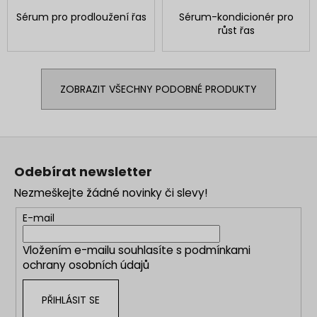
Sérum pro prodloužení řas
Sérum-kondicionér pro
růst řas
ZOBRAZIT VŠECHNY PODOBNÉ PRODUKTY
Z
á
Odebírat newsletter
p
Nezmeškejte žádné novinky či slevy!
a
t
E-mail
í
Vložením e-mailu souhlasíte s
podmínkami
ochrany osobních údajů
PŘIHLÁSIT SE