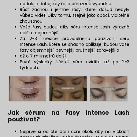
oddaluje doba, kdy řasa přirozeně vypadne.
Růst začnou i jemné řasy, které dosud nebyly
vůbec vidět. Díky tomu, stejně jako obočí, viditelně
zhoustnou.
Vaše řasy budou díky séru Intense Lash výrazně
delší a objemnější.
Za 2-3 měsíce pravidelného používání séra
Intense Lash, které se snadno aplikuje, budou vaše
řasy objemnější, pevnější, pružnější, zdravější a
až o 7 milimetrů delší.
První výsledky účinků séra uvidíte už po 2-3
týdnech.
Jak sérum na řasy Intense Lash
používat?
Nejprve si odličte oči i oční okolí, aby na víčkách