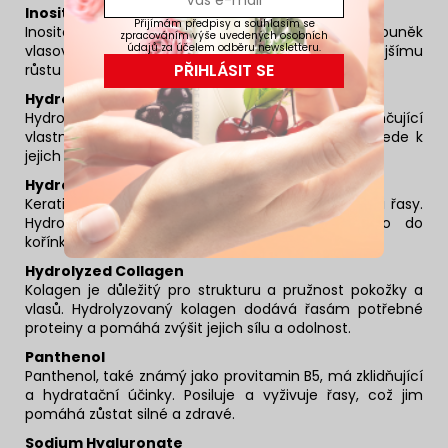
Inositol
Přijímám předpisy a souhlasím se
Inositol je vitamín B, který podporuje zdravý vývoj buněk
zpracováním výše uvedených osobních
údajů za účelem odběru newsletteru.
vlasových folikulů a kořínků řas, což vede k rychlejšímu
PŘIHLÁSIT SE
růstu a většímu objemu řasy.
Hydrolyzed Silk
Hydrolyzované hedvábí má hydratační a zvlhčující
vlastnosti, které zlepšují stav a texturu řas, což vede k
jejich zdravějšímu vzhledu a snížení lámavosti.
Hydrolyzed Keratin
Keratin je klíčový protein pro zdravé a silné vlasy i řasy.
Hydrolyzovaná forma keratinu proniká hluboko do
kořínků řas, posiluje je a chrání před poškozením.
Hydrolyzed Collagen
Kolagen je důležitý pro strukturu a pružnost pokožky a
vlasů. Hydrolyzovaný kolagen dodává řasám potřebné
proteiny a pomáhá zvýšit jejich sílu a odolnost.
Panthenol
Panthenol, také známý jako provitamin B5, má zklidňující
a hydratační účinky. Posiluje a vyživuje řasy, což jim
pomáhá zůstat silné a zdravé.
Sodium Hyaluronate