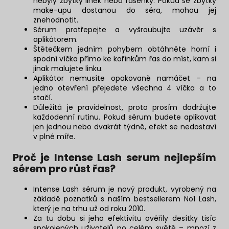
nebyly zbytky linek nebo řasenky. Pokud se zbytky
make-upu dostanou do séra, mohou jej
znehodnotit.
Sérum protřepejte a vyšroubujte uzávěr s
aplikátorem.
Štětečkem jedním pohybem obtáhněte horní i
spodní víčka přímo ke kořínkům řas do míst, kam si
jinak malujete linku.
Aplikátor nemusíte opakovaně namáčet – na
jedno otevření přejedete všechna 4 víčka a to
stačí.
Důležitá je pravidelnost, proto prosím dodržujte
každodenní rutinu. Pokud sérum budete aplikovat
jen jednou nebo dvakrát týdně, efekt se nedostaví
v plné míře.
Proč je Intense Lash serum nejlepším
sérem pro růst řas?
Intense Lash sérum je nový produkt, vyrobený na
základě poznatků s naším bestsellerem No1 Lash,
který je na trhu už od roku 2010.
Za tu dobu si jeho efektivitu ověřily desítky tisíc
spokojených uživatelů po celém světě – mnozí z