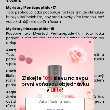
Složení:
Myristoyl Pentapeptide-17
Tato peptidová látka podporuje růst řas tím, že stimuluje
buňky v koříncích řas, aby produkovaly více keratinu, což
vede k silnějším a delším řasám.
Myristoyl Hexapeptide-16
Podobně jako Myristoyl Pentapeptide-17, i tato látka
podporuje růst řas tím, že posiluje buňky v koříncích řas
×
a zlepšuje jejich strukturu.
Acetyl Tetrapeptide-1
Tato peptidová látka má protizánětlivé vlastnosti a
podporuje zdravý růst řas tím, že zlepšuje mikrocirkulaci
v pokožce víček a posiluje kořínky řas.
Biotinoyl Tripeptide-1
Biotin, známý také jako vitamín B7, je důležitý pro zdravý
Získejte
10%
slevu na svou
růst řas. Tato forma biotinu v kombinaci s tripeptidem
první voňavou objednávku
podporuje silné a odolné řasy.
v
Lilité
!
Arginin
Aminokyselina arginin podporuje prokrvení kořínků řas,
což zlepšuje dodávání živin a kyslíku. Tím přispívá k jejich
růstu a posilování.