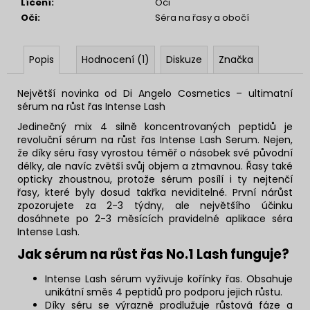
Líčení
:
Oči
Oči
:
Séra na řasy a obočí
Popis
Hodnocení (1)
Diskuze
Značka
Největší novinka od Di Angelo Cosmetics – ultimatní
sérum na růst řas Intense Lash
Jedinečný mix 4 silně koncentrovaných peptidů je
revoluční sérum na růst řas Intense Lash Serum. Nejen,
že díky séru řasy vyrostou téměř o násobek své původní
délky, ale navíc zvětší svůj objem a ztmavnou. Řasy také
opticky zhoustnou, protože sérum posílí i ty nejtenčí
řasy, které byly dosud takřka neviditelné. První nárůst
zpozorujete za 2-3 týdny, ale největšího účinku
dosáhnete po 2-3 měsících pravidelné aplikace séra
Intense Lash.
Jak sérum na růst řas No.1 Lash funguje?
Intense Lash sérum vyživuje kořínky řas. Obsahuje
unikátní směs 4 peptidů pro podporu jejich růstu.
Díky séru se výrazně prodlužuje růstová fáze a