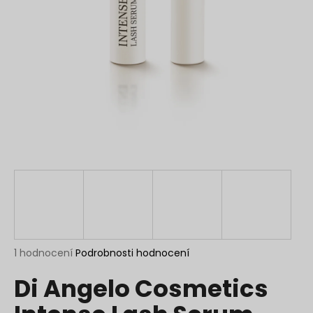
a
j
í
t
?
HLEDAT
D
o
p
Průměrné
1 hodnocení
Podrobnosti hodnocení
hodnocení
o
Di Angelo Cosmetics
produktu
r
je
u
5,0