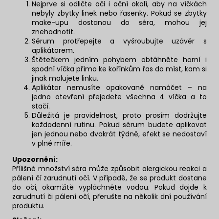
Nejprve si odličte oči i oční okolí, aby na víčkách
nebyly zbytky linek nebo řasenky. Pokud se zbytky
make-upu dostanou do séra, mohou jej
znehodnotit.
Sérum protřepejte a vyšroubujte uzávěr s
aplikátorem.
Štětečkem jedním pohybem obtáhněte horní i
spodní víčka přímo ke kořínkům řas do míst, kam si
jinak malujete linku.
Aplikátor nemusíte opakovaně namáčet – na
jedno otevření přejedete všechna 4 víčka a to
stačí.
Důležitá je pravidelnost, proto prosím dodržujte
každodenní rutinu. Pokud sérum budete aplikovat
jen jednou nebo dvakrát týdně, efekt se nedostaví
v plné míře.
Upozornění:
Přílišné množství séra může způsobit alergickou reakci a
pálení čí zarudnutí očí. V případě, že se produkt dostane
do očí, okamžitě vypláchněte vodou. Pokud dojde k
zarudnutí či pálení očí, přerušte na několik dní používání
produktu.