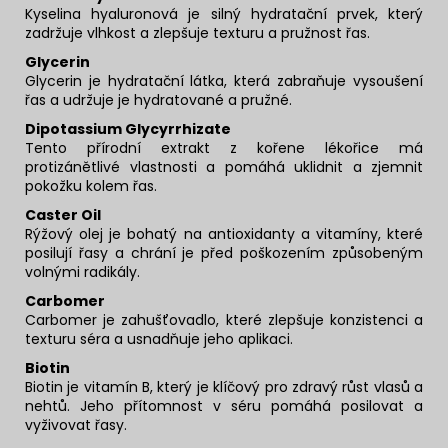
Kyselina hyaluronová je silný hydratační prvek, který
zadržuje vlhkost a zlepšuje texturu a pružnost řas.
Glycerin
Glycerin je hydratační látka, která zabraňuje vysoušení
řas a udržuje je hydratované a pružné.
Dipotassium Glycyrrhizate
Tento přírodní extrakt z kořene lékořice má
protizánětlivé vlastnosti a pomáhá uklidnit a zjemnit
pokožku kolem řas.
Caster Oil
Rýžový olej je bohatý na antioxidanty a vitamíny, které
posilují řasy a chrání je před poškozením způsobeným
volnými radikály.
Carbomer
Carbomer je zahušťovadlo, které zlepšuje konzistenci a
texturu séra a usnadňuje jeho aplikaci.
Biotin
Biotin je vitamín B, který je klíčový pro zdravý růst vlasů a
nehtů. Jeho přítomnost v séru pomáhá posilovat a
vyživovat řasy.