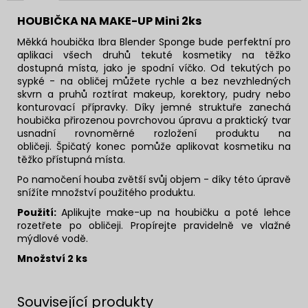
HOUBIČKA NA MAKE-UP Mini 2ks
Měkká houbička Ibra Blender Sponge bude perfektní pro
aplikaci všech druhů tekuté kosmetiky na těžko
dostupná místa, jako je spodní víčko. Od tekutých po
sypké - na obličej můžete rychle a bez nevzhledných
skvrn a pruhů roztírat makeup, korektory, pudry nebo
konturovací přípravky. Díky jemné struktuře zanechá
houbička přirozenou povrchovou úpravu a praktický tvar
usnadní rovnoměrné rozložení produktu na
obličeji. Špičatý konec pomůže aplikovat kosmetiku na
těžko přístupná místa.
Po namočení houba zvětší svůj objem - díky této úpravě
snížíte množství použitého produktu.
Použití:
Aplikujte make-up na houbičku a poté lehce
rozetřete po obličeji. Propírejte pravidelně ve vlažné
mýdlové vodě.
Množství 2 ks