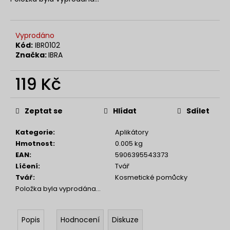
č
u
j
e
Vyprodáno
m
Kód:
IBR0102
Značka:
IBRA
e
119 Kč
NENESS
GIRL
Měrná
cena:
129
Zeptat se
Hlídat
Sdílet
Kč
Kategorie
:
Aplikátory
Hmotnost
:
0.005 kg
EAN
:
5906395543373
Líčení
:
Tvář
Tvář
:
Kosmetické pomůcky
Položka byla vyprodána…
Popis
Hodnocení
Diskuze