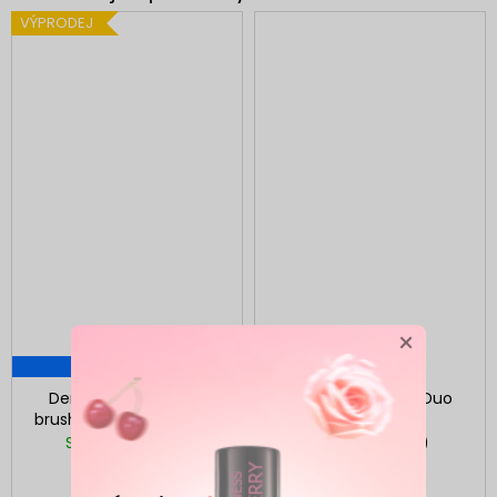
VÝPRODEJ
×
119 KČ
–3 %
Dermacol Cosmetic
Gabriella Salvete Duo
brush D56 - Powder and
Eyebrow Brush
Brush
Skladem
(>5 ks)
Skladem
(4 ks)
115 Kč
123 Kč