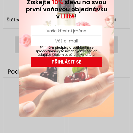
Získejte
10%
slevu na svou
DO KOŠÍKU
DO KOŠÍKU
první voňavou objednávku
v
Lilité
!
Štětec na pudr a tvářenku
Štetec na obočí
ZOBRAZIT VŠECHNY SOUVISEJÍCÍ PRODUKTY
Přijímám předpisy a souhlasím se
zpracováním výše uvedených osobních
údajů za účelem odběru newsletteru.
PŘIHLÁSIT SE
AKCE
3 + 1