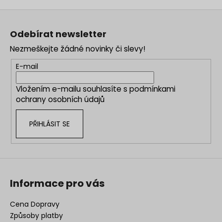
Z
á
Odebírat newsletter
p
Nezmeškejte žádné novinky či slevy!
a
t
E-mail
í
Vložením e-mailu souhlasíte s
podmínkami
ochrany osobních údajů
PŘIHLÁSIT SE
Informace pro vás
Cena Dopravy
Způsoby platby