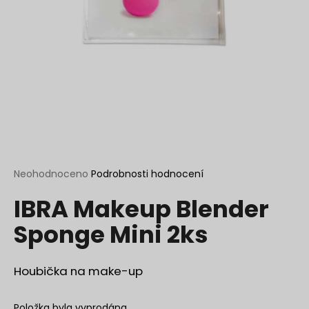
a
j
í
t
?
HLEDAT
Průměrné
Neohodnoceno
Podrobnosti hodnocení
hodnocení
IBRA Makeup Blender
produktu
je
D
Sponge Mini 2ks
0,0
o
z
p
5
o
hvězdiček.
Houbička na make-up
r
u
Položka byla vyprodána…